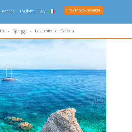
Preventivo Vacanza
Annunci
Traghetti
FAQ
ITA
ltro
Spiagge
Last minute
Cartina
ENG
DEU
NED
FRA
PYC
DAN
ESP
SLO