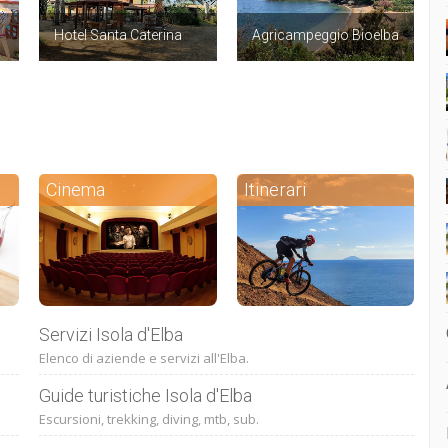
Hotel Santa Caterina
Agricampeggio Bioelba
Cinema
Itinerari
Servizi Isola d'Elba
Elenco di aziende e servizi all'Elba.
Guide turistiche Isola d'Elba
Escursioni, trekking, diving, mtb, sub.