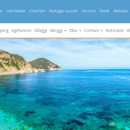
e
Last minute
Cosa fare
Noleggio scooter
Percorsi
Eventi
Webcam
ping
Agriturismi
Villaggi
Alloggi
Elba
Comuni
Ristoranti
A