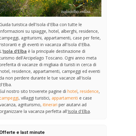
Guida turistica dell'Isola d'Elba con tutte le
informazioni su spiagge, hotel, alberghi, residence,
campeggi, agriturismi, appartamenti, case per ferie,
ristoranti e gli eventi in vacanza all'Isola d'Elba.
L'
Isola d'Elba
è la principale destinazione di
turismo dell'Arcipelago Toscano. Ogni anno meta
preferita di vacanze di migliaia di turisti in cerca di
hotel, residence, appartamenti, campeggi ed eventi
da non perdere durante le tue vacanze all'Isola
d'Elba.
Sul nostro sito troverete pagine di
hotel
,
residence
,
campeggi
, villaggi turistici,
appartamenti
e case
vacanza, agriturismo,
itinerari
per aiutarvi ad
organizzare la vacanza perfetta all'
Isola d'Elba
.
Offerte e last minute