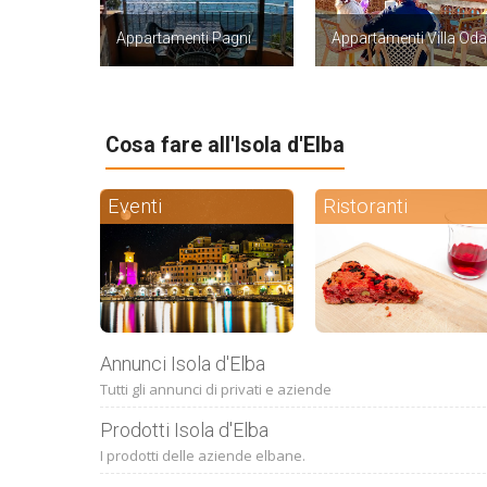
Appartamenti Pagni
Appartamenti Villa Oda
Cosa fare all'Isola d'Elba
Eventi
Ristoranti
Annunci Isola d'Elba
Tutti gli annunci di privati e aziende
Prodotti Isola d'Elba
I prodotti delle aziende elbane.