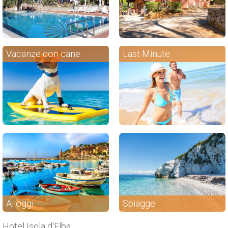
Vacanze con cane
Last Minute
Alloggi
Spiagge
Hotel Isola d'Elba