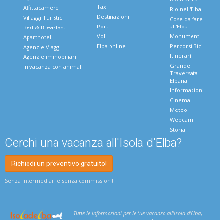
Taxi
Affittacamere
Rio nell'Elba
Destinazioni
Villaggi Turistici
Cose da fare
Porti
all'Elba
Bed & Breakfast
Voli
Monumenti
Aparthotel
Elba online
Percorsi Bici
Agenzie Viaggi
Itinerari
Agenzie immobiliari
Grande
In vacanza con animali
Traversata
Elbana
Informazioni
Cinema
Meteo
Webcam
Storia
Cerchi una vacanza all'Isola d'Elba?
Richiedi un preventivo gratuito!
Senza intermediari e senza commissioni!
Tutte le informazioni per le tue vacanza all'Isola d'Elba
,