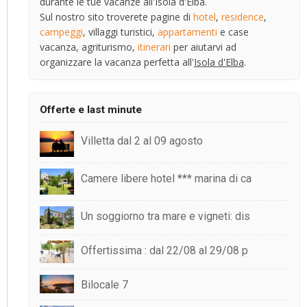
durante le tue vacanze all'Isola d'Elba.
Sul nostro sito troverete pagine di
hotel
,
residence
,
campeggi
, villaggi turistici,
appartamenti
e case
vacanza, agriturismo,
itinerari
per aiutarvi ad
organizzare la vacanza perfetta all'
Isola d'Elba
.
Offerte e last minute
Villetta dal 2 al 09 agosto
Camere libere hotel *** marina di ca
Un soggiorno tra mare e vigneti: dis
Offertissima : dal 22/08 al 29/08 p
Bilocale 7