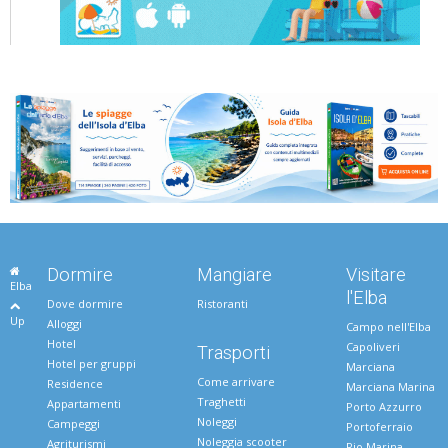
Dormire
Mangiare
Visitare
Elba
l'Elba
Dove dormire
Ristoranti
Up
Alloggi
Campo nell'Elba
Hotel
Capoliveri
Trasporti
Hotel per gruppi
Marciana
Come arrivare
Residence
Marciana Marina
Traghetti
Appartamenti
Porto Azzurro
Noleggi
Campeggi
Portoferraio
Noleggia scooter
Agriturismi
Rio Marina