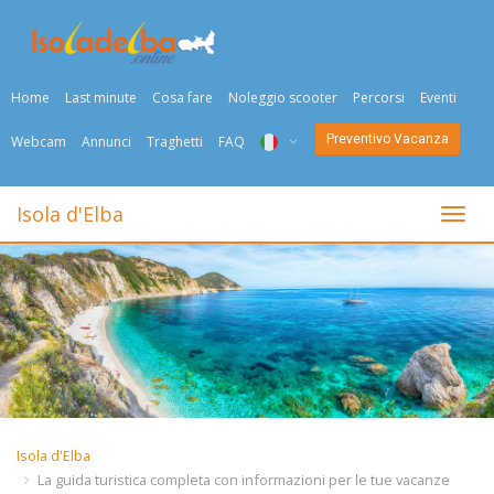
Home
Last minute
Cosa fare
Noleggio scooter
Percorsi
Eventi
Preventivo Vacanza
Webcam
Annunci
Traghetti
FAQ
ITA
Isola d'Elba
Togli
ENG
DEU
NED
FRA
PYC
Isola d'Elba
DAN
La guida turistica completa con informazioni per le tue vacanze