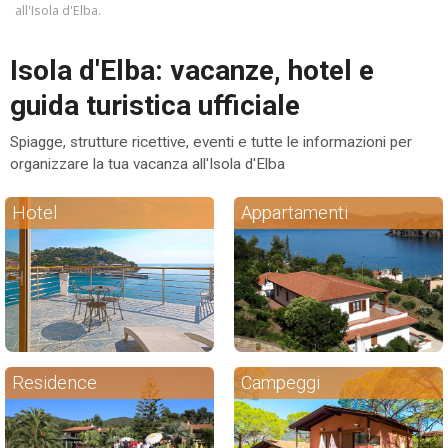
all'Isola d'Elba.
ESP
Isola d'Elba: vacanze, hotel e
SLO
guida turistica ufficiale
Spiagge, strutture ricettive, eventi e tutte le informazioni per
organizzare la tua vacanza all'Isola d'Elba
Hotel
Appartamenti
Residence
Campeggi