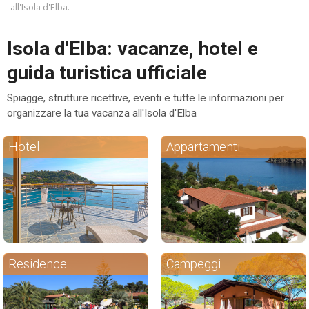
all'Isola d'Elba.
ESP
Isola d'Elba: vacanze, hotel e
SLO
guida turistica ufficiale
Spiagge, strutture ricettive, eventi e tutte le informazioni per
organizzare la tua vacanza all'Isola d'Elba
Hotel
Appartamenti
Residence
Campeggi