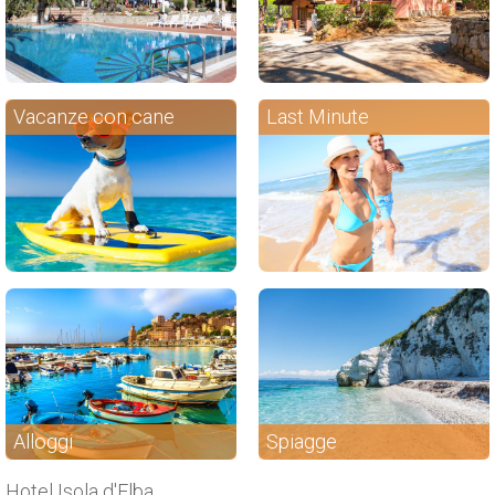
Vacanze con cane
Last Minute
Alloggi
Spiagge
Hotel Isola d'Elba