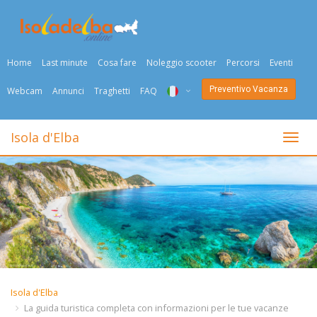
Home
Last minute
Cosa fare
Noleggio scooter
Percorsi
Eventi
Preventivo Vacanza
Webcam
Annunci
Traghetti
FAQ
ITA
Isola d'Elba
Togli
ENG
DEU
NED
FRA
PYC
Isola d'Elba
DAN
La guida turistica completa con informazioni per le tue vacanze