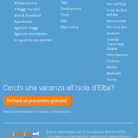
Taxi
Affittacamere
Rio nell'Elba
Destinazioni
Villaggi Turistici
Cose da fare
Porti
all'Elba
Bed & Breakfast
Voli
Monumenti
Aparthotel
Elba online
Percorsi Bici
Agenzie Viaggi
Itinerari
Agenzie immobiliari
Grande
In vacanza con animali
Traversata
Elbana
Informazioni
Cinema
Meteo
Webcam
Storia
Cerchi una vacanza all'Isola d'Elba?
Richiedi un preventivo gratuito!
Senza intermediari e senza commissioni!
Tutte le informazioni per le tue vacanza all'Isola d'Elba
,
recensioni e informazioni sugli hotel, appartamenti,