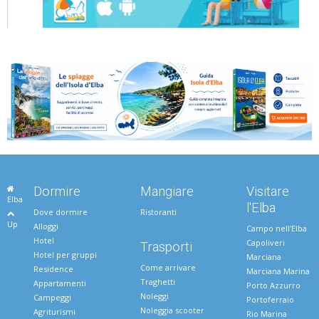
Dormire
Mangiare
Visitare
Elba
l'Elba
Dove dormire
Ristoranti
Up
Alloggi
Campo nell'Elba
Hotel
Capoliveri
Trasporti
Hotel per gruppi
Marciana
Come arrivare
Residence
Marciana Marina
Traghetti
Appartamenti
Porto Azzurro
Noleggi
Campeggi
Portoferraio
Noleggia scooter
Agriturismi
Rio Marina