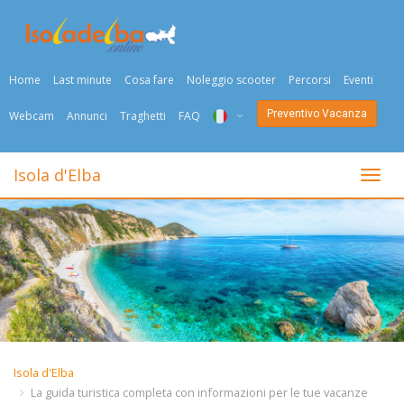
Home
Last minute
Cosa fare
Noleggio scooter
Percorsi
Eventi
Preventivo Vacanza
Webcam
Annunci
Traghetti
FAQ
ITA
Isola d'Elba
Togli
ENG
DEU
NED
FRA
PYC
Isola d'Elba
DAN
La guida turistica completa con informazioni per le tue vacanze