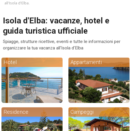
all'Isola d'Elba.
ESP
Isola d'Elba: vacanze, hotel e
SLO
guida turistica ufficiale
Spiagge, strutture ricettive, eventi e tutte le informazioni per
organizzare la tua vacanza all'Isola d'Elba
Hotel
Appartamenti
Residence
Campeggi