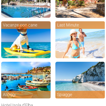
Vacanze con cane
Last Minute
Alloggi
Spiagge
Hotel Isola d'Elba