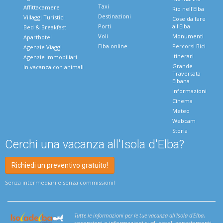
Taxi
Affittacamere
Rio nell'Elba
Destinazioni
Villaggi Turistici
Cose da fare
Porti
all'Elba
Bed & Breakfast
Voli
Monumenti
Aparthotel
Elba online
Percorsi Bici
Agenzie Viaggi
Itinerari
Agenzie immobiliari
Grande
In vacanza con animali
Traversata
Elbana
Informazioni
Cinema
Meteo
Webcam
Storia
Cerchi una vacanza all'Isola d'Elba?
Richiedi un preventivo gratuito!
Senza intermediari e senza commissioni!
Tutte le informazioni per le tue vacanza all'Isola d'Elba
,
recensioni e informazioni sugli hotel, appartamenti,