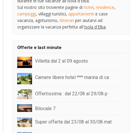
durante le tue vacanze all'Isola d'Elba.
Sul nostro sito troverete pagine di
hotel
,
residence
,
campeggi
, villaggi turistici,
appartamenti
e case
vacanza, agriturismo,
itinerari
per aiutarvi ad
organizzare la vacanza perfetta all'
Isola d'Elba
.
Offerte e last minute
Villetta dal 2 al 09 agosto
Camere libere hotel *** marina di ca
Offertissima : dal 22/08 al 29/08 p
Bilocale 7
Super offerta dal 23/08 al 30/08 mat