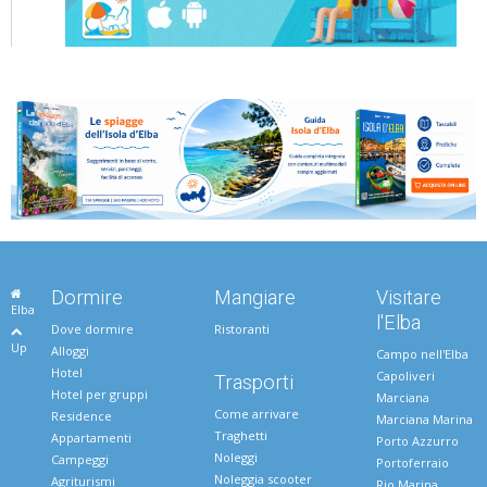
Dormire
Mangiare
Visitare
Elba
l'Elba
Dove dormire
Ristoranti
Up
Alloggi
Campo nell'Elba
Hotel
Capoliveri
Trasporti
Hotel per gruppi
Marciana
Come arrivare
Residence
Marciana Marina
Traghetti
Appartamenti
Porto Azzurro
Noleggi
Campeggi
Portoferraio
Noleggia scooter
Agriturismi
Rio Marina