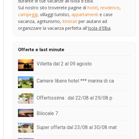
durante le tue vacanze all'Isola d'Elba.
Sul nostro sito troverete pagine di
hotel
,
residence
,
campeggi
, villaggi turistici,
appartamenti
e case
vacanza, agriturismo,
itinerari
per aiutarvi ad
organizzare la vacanza perfetta all'
Isola d'Elba
.
Offerte e last minute
Villetta dal 2 al 09 agosto
Camere libere hotel *** marina di ca
Offertissima : dal 22/08 al 29/08 p
Bilocale 7
Super offerta dal 23/08 al 30/08 mat