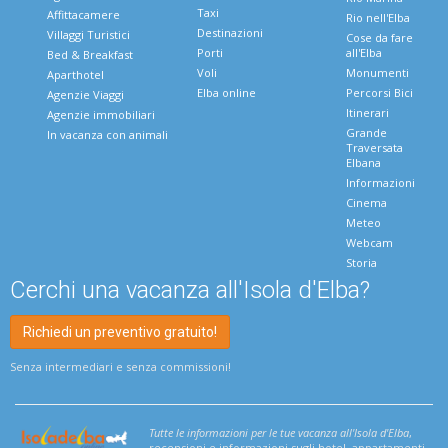
Taxi
Affittacamere
Rio nell'Elba
Destinazioni
Villaggi Turistici
Cose da fare
Porti
all'Elba
Bed & Breakfast
Voli
Monumenti
Aparthotel
Elba online
Percorsi Bici
Agenzie Viaggi
Itinerari
Agenzie immobiliari
Grande
In vacanza con animali
Traversata
Elbana
Informazioni
Cinema
Meteo
Webcam
Storia
Cerchi una vacanza all'Isola d'Elba?
Richiedi un preventivo gratuito!
Senza intermediari e senza commissioni!
Tutte le informazioni per le tue vacanza all'Isola d'Elba
,
recensioni e informazioni sugli hotel, appartamenti,