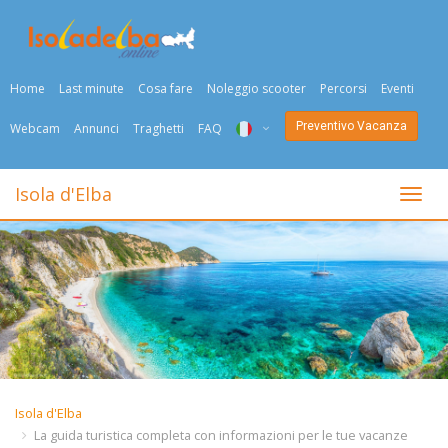
Home
Last minute
Cosa fare
Noleggio scooter
Percorsi
Eventi
Preventivo Vacanza
Webcam
Annunci
Traghetti
FAQ
ITA
Isola d'Elba
Togli
ENG
DEU
NED
FRA
PYC
Isola d'Elba
DAN
La guida turistica completa con informazioni per le tue vacanze