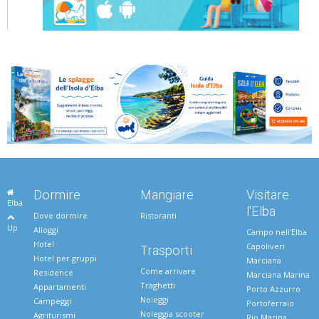
Dormire
Mangiare
Visitare
Elba
l'Elba
Dove dormire
Ristoranti
Up
Alloggi
Campo nell'Elba
Hotel
Capoliveri
Trasporti
Hotel per gruppi
Marciana
Come arrivare
Residence
Marciana Marina
Traghetti
Appartamenti
Porto Azzurro
Noleggi
Campeggi
Portoferraio
Noleggia scooter
Agriturismi
Rio Marina