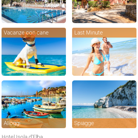
Vacanze con cane
Last Minute
Alloggi
Spiagge
Hotel Isola d'Elba