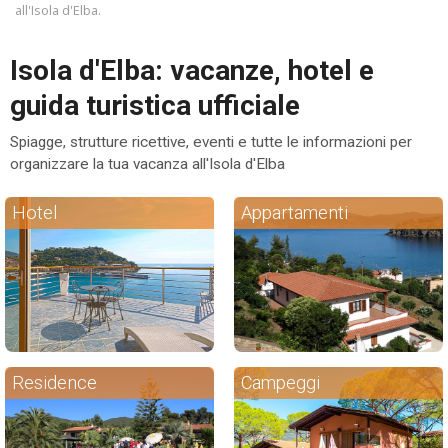
all'Isola d'Elba.
ESP
Isola d'Elba: vacanze, hotel e
SLO
guida turistica ufficiale
Spiagge, strutture ricettive, eventi e tutte le informazioni per
organizzare la tua vacanza all'Isola d'Elba
Hotel
Appartamenti
Residence
Campeggi