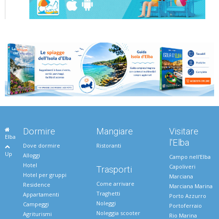
Dormire
Mangiare
Visitare
Elba
l'Elba
Dove dormire
Ristoranti
Up
Alloggi
Campo nell'Elba
Hotel
Capoliveri
Trasporti
Hotel per gruppi
Marciana
Come arrivare
Residence
Marciana Marina
Traghetti
Appartamenti
Porto Azzurro
Noleggi
Campeggi
Portoferraio
Noleggia scooter
Agriturismi
Rio Marina