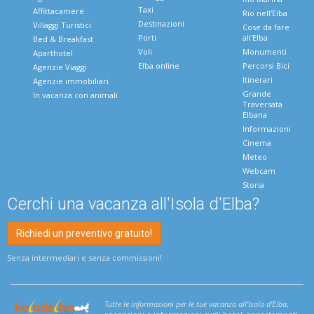
Taxi
Affittacamere
Rio nell'Elba
Destinazioni
Villaggi Turistici
Cose da fare
Porti
all'Elba
Bed & Breakfast
Voli
Monumenti
Aparthotel
Elba online
Percorsi Bici
Agenzie Viaggi
Itinerari
Agenzie immobiliari
Grande
In vacanza con animali
Traversata
Elbana
Informazioni
Cinema
Meteo
Webcam
Storia
Cerchi una vacanza all'Isola d'Elba?
Richiedi un preventivo gratuito!
Senza intermediari e senza commissioni!
Tutte le informazioni per le tue vacanza all'Isola d'Elba
,