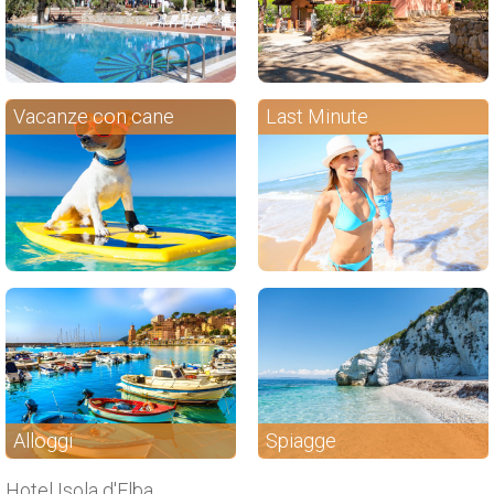
Vacanze con cane
Last Minute
Alloggi
Spiagge
Hotel Isola d'Elba