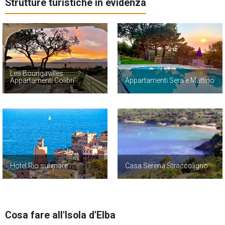
Strutture turistiche in evidenza
Les Boungavilles
Appartamenti Colibri'
Appartamenti Sera e Mattino
Hotel Rio sul mare
Casa Serena Straccoligno
Cosa fare all'Isola d'Elba