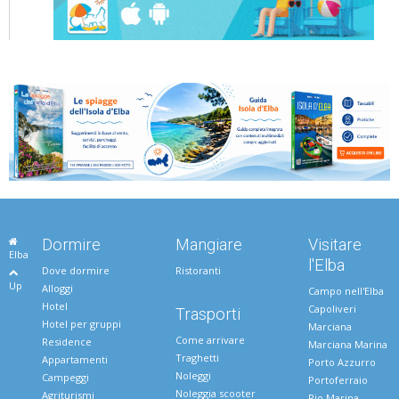
Dormire
Mangiare
Visitare
Elba
l'Elba
Dove dormire
Ristoranti
Up
Alloggi
Campo nell'Elba
Hotel
Capoliveri
Trasporti
Hotel per gruppi
Marciana
Come arrivare
Residence
Marciana Marina
Traghetti
Appartamenti
Porto Azzurro
Noleggi
Campeggi
Portoferraio
Noleggia scooter
Agriturismi
Rio Marina