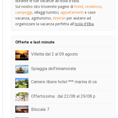
durante le tue vacanze all'Isola d'Elba.
Sul nostro sito troverete pagine di
hotel
,
residence
,
campeggi
, villaggi turistici,
appartamenti
e case
vacanza, agriturismo,
itinerari
per aiutarvi ad
organizzare la vacanza perfetta all'
Isola d'Elba
.
Offerte e last minute
Villetta dal 2 al 09 agosto
Spiaggia dell'innamorata
Camere libere hotel *** marina di ca
Offertissima : dal 22/08 al 29/08 p
Bilocale 7