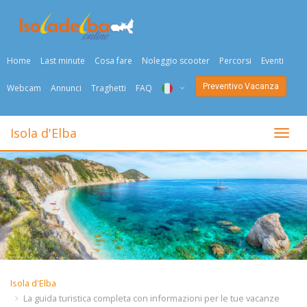
Home
Last minute
Cosa fare
Noleggio scooter
Percorsi
Eventi
Preventivo Vacanza
Webcam
Annunci
Traghetti
FAQ
ITA
Isola d'Elba
Togli
ENG
DEU
NED
FRA
PYC
Isola d'Elba
DAN
La guida turistica completa con informazioni per le tue vacanze