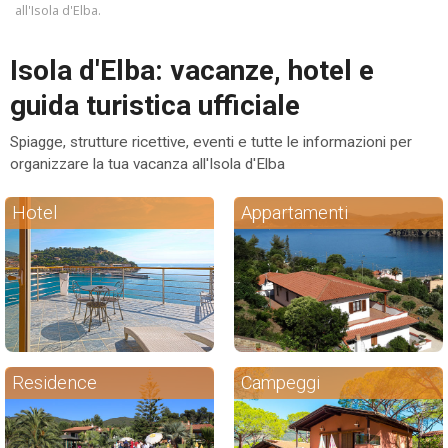
all'Isola d'Elba.
ESP
Isola d'Elba: vacanze, hotel e
SLO
guida turistica ufficiale
Spiagge, strutture ricettive, eventi e tutte le informazioni per
organizzare la tua vacanza all'Isola d'Elba
Hotel
Appartamenti
Residence
Campeggi