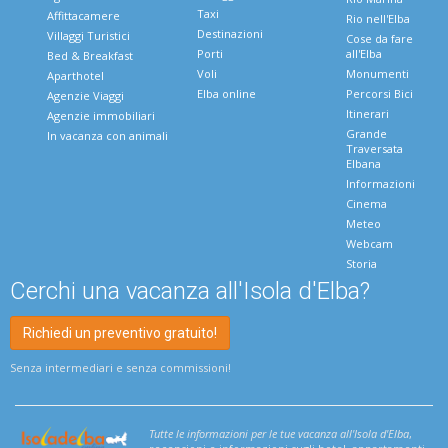
Taxi
Affittacamere
Rio nell'Elba
Destinazioni
Villaggi Turistici
Cose da fare
Porti
all'Elba
Bed & Breakfast
Voli
Monumenti
Aparthotel
Elba online
Percorsi Bici
Agenzie Viaggi
Itinerari
Agenzie immobiliari
Grande
In vacanza con animali
Traversata
Elbana
Informazioni
Cinema
Meteo
Webcam
Storia
Cerchi una vacanza all'Isola d'Elba?
Richiedi un preventivo gratuito!
Senza intermediari e senza commissioni!
Tutte le informazioni per le tue vacanza all'Isola d'Elba
,