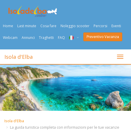
Home
Last minute
Cosa fare
Noleggio scooter
Percorsi
Eventi
Preventivo Vacanza
Webcam
Annunci
Traghetti
FAQ
ITA
Isola d'Elba
Togli
ENG
DEU
NED
FRA
PYC
Isola d'Elba
DAN
La guida turistica completa con informazioni per le tue vacanze