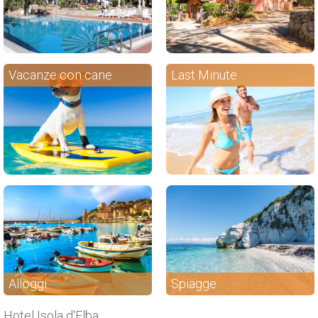
Vacanze con cane
Last Minute
Alloggi
Spiagge
Hotel Isola d'Elba