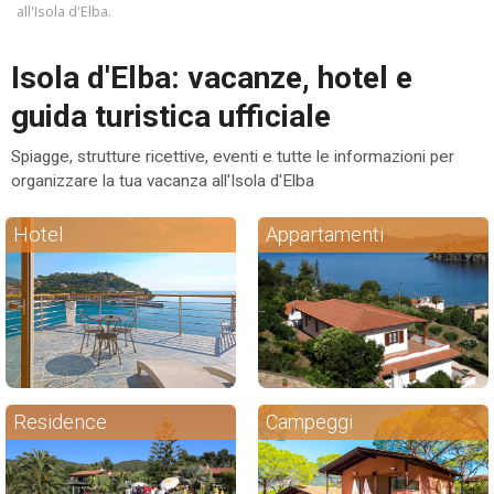
all'Isola d'Elba.
ESP
Isola d'Elba: vacanze, hotel e
SLO
guida turistica ufficiale
Spiagge, strutture ricettive, eventi e tutte le informazioni per
organizzare la tua vacanza all'Isola d'Elba
Hotel
Appartamenti
Residence
Campeggi