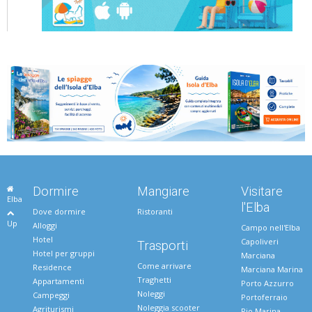
Dormire
Mangiare
Visitare
Elba
l'Elba
Dove dormire
Ristoranti
Up
Alloggi
Campo nell'Elba
Hotel
Capoliveri
Trasporti
Hotel per gruppi
Marciana
Come arrivare
Residence
Marciana Marina
Traghetti
Appartamenti
Porto Azzurro
Noleggi
Campeggi
Portoferraio
Noleggia scooter
Agriturismi
Rio Marina