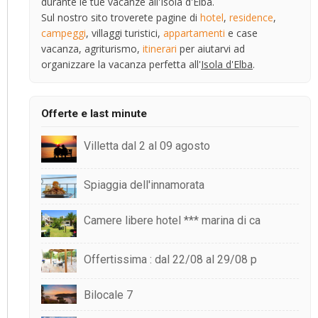
durante le tue vacanze all'Isola d'Elba.
Sul nostro sito troverete pagine di
hotel
,
residence
,
campeggi
, villaggi turistici,
appartamenti
e case
vacanza, agriturismo,
itinerari
per aiutarvi ad
organizzare la vacanza perfetta all'
Isola d'Elba
.
Offerte e last minute
Villetta dal 2 al 09 agosto
Spiaggia dell'innamorata
Camere libere hotel *** marina di ca
Offertissima : dal 22/08 al 29/08 p
Bilocale 7