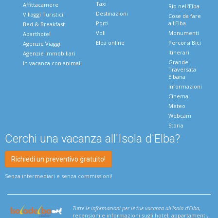
Taxi
Affittacamere
Rio nell'Elba
Destinazioni
Villaggi Turistici
Cose da fare
Porti
all'Elba
Bed & Breakfast
Voli
Monumenti
Aparthotel
Elba online
Percorsi Bici
Agenzie Viaggi
Itinerari
Agenzie immobiliari
Grande
In vacanza con animali
Traversata
Elbana
Informazioni
Cinema
Meteo
Webcam
Storia
Cerchi una vacanza all'Isola d'Elba?
Richiedi un preventivo gratuito!
Senza intermediari e senza commissioni!
Tutte le informazioni per le tue vacanza all'Isola d'Elba
,
recensioni e informazioni sugli hotel, appartamenti,