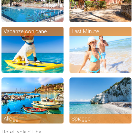
Vacanze con cane
Last Minute
Alloggi
Spiagge
Hotel Isola d'Elba