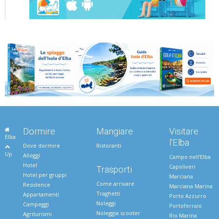
Dormire
Mangiare
Visitare
Elba
l'Elba
Dove dormire
Ristoranti
Up
Alloggi
Campo nell'Elba
Hotel
Capoliveri
Trasporti
Hotel per gruppi
Marciana
Come arrivare
Residence
Marciana Marina
Traghetti
Appartamenti
Porto Azzurro
Noleggi
Campeggi
Portoferraio
Noleggia scooter
Agriturismi
Rio Marina