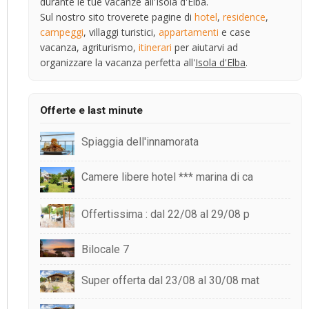
durante le tue vacanze all'Isola d'Elba.
Sul nostro sito troverete pagine di
hotel
,
residence
,
campeggi
, villaggi turistici,
appartamenti
e case
vacanza, agriturismo,
itinerari
per aiutarvi ad
organizzare la vacanza perfetta all'
Isola d'Elba
.
Offerte e last minute
Spiaggia dell'innamorata
Camere libere hotel *** marina di ca
Offertissima : dal 22/08 al 29/08 p
Bilocale 7
Super offerta dal 23/08 al 30/08 mat