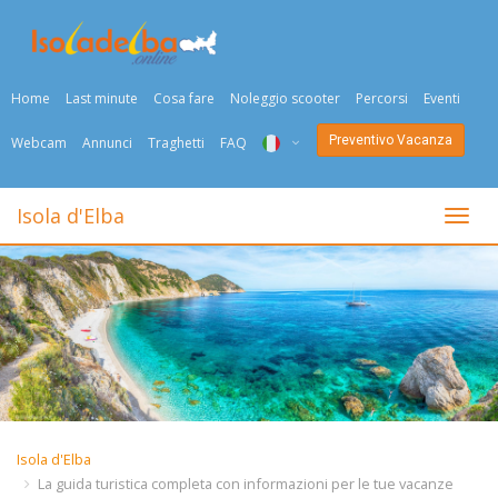
Home
Last minute
Cosa fare
Noleggio scooter
Percorsi
Eventi
Preventivo Vacanza
Webcam
Annunci
Traghetti
FAQ
ITA
Isola d'Elba
Togli
ENG
DEU
NED
FRA
PYC
Isola d'Elba
DAN
La guida turistica completa con informazioni per le tue vacanze