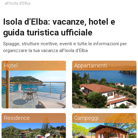
all'Isola d'Elba.
ESP
Isola d'Elba: vacanze, hotel e
SLO
guida turistica ufficiale
Spiagge, strutture ricettive, eventi e tutte le informazioni per
organizzare la tua vacanza all'Isola d'Elba
Hotel
Appartamenti
Residence
Campeggi