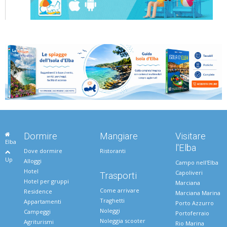
Dormire
Mangiare
Visitare
Elba
l'Elba
Dove dormire
Ristoranti
Up
Alloggi
Campo nell'Elba
Hotel
Capoliveri
Trasporti
Hotel per gruppi
Marciana
Come arrivare
Residence
Marciana Marina
Traghetti
Appartamenti
Porto Azzurro
Noleggi
Campeggi
Portoferraio
Noleggia scooter
Agriturismi
Rio Marina