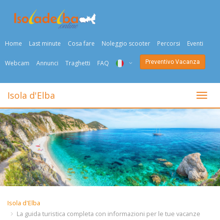
Home
Last minute
Cosa fare
Noleggio scooter
Percorsi
Eventi
Preventivo Vacanza
Webcam
Annunci
Traghetti
FAQ
ITA
Isola d'Elba
Togli
ENG
DEU
NED
FRA
PYC
Isola d'Elba
DAN
La guida turistica completa con informazioni per le tue vacanze