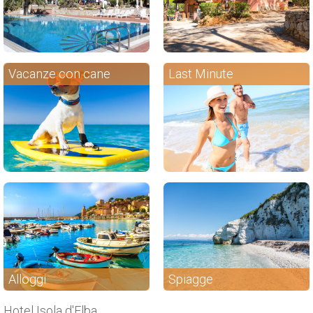
Vacanze con cane
Last Minute
Alloggi
Spiagge
Hotel Isola d'Elba