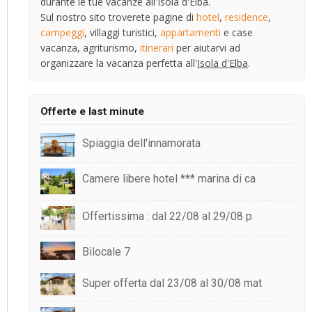
durante le tue vacanze all'Isola d'Elba.
Sul nostro sito troverete pagine di
hotel
,
residence
,
campeggi
, villaggi turistici,
appartamenti
e case
vacanza, agriturismo,
itinerari
per aiutarvi ad
organizzare la vacanza perfetta all'
Isola d'Elba
.
Offerte e last minute
Spiaggia dell'innamorata
Camere libere hotel *** marina di ca
Offertissima : dal 22/08 al 29/08 p
Bilocale 7
Super offerta dal 23/08 al 30/08 mat