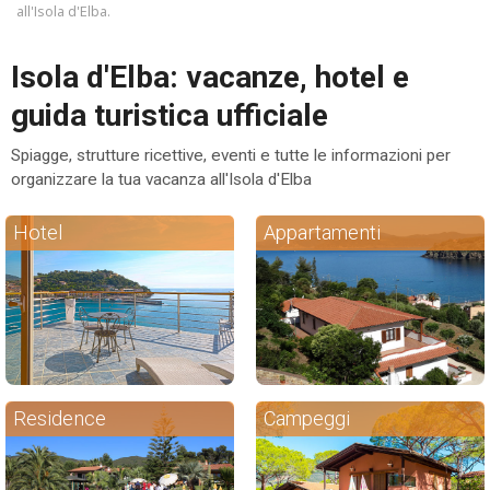
all'Isola d'Elba.
ESP
Isola d'Elba: vacanze, hotel e
SLO
guida turistica ufficiale
Spiagge, strutture ricettive, eventi e tutte le informazioni per
organizzare la tua vacanza all'Isola d'Elba
Hotel
Appartamenti
Residence
Campeggi