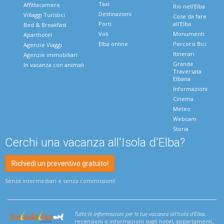
Taxi
Affittacamere
Rio nell'Elba
Destinazioni
Villaggi Turistici
Cose da fare
Porti
all'Elba
Bed & Breakfast
Voli
Monumenti
Aparthotel
Elba online
Percorsi Bici
Agenzie Viaggi
Itinerari
Agenzie immobiliari
Grande
In vacanza con animali
Traversata
Elbana
Informazioni
Cinema
Meteo
Webcam
Storia
Cerchi una vacanza all'Isola d'Elba?
Richiedi un preventivo gratuito!
Senza intermediari e senza commissioni!
Tutte le informazioni per le tue vacanza all'Isola d'Elba
,
recensioni e informazioni sugli hotel, appartamenti,