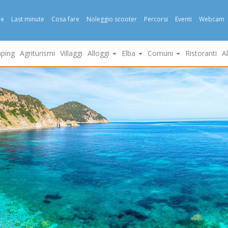
e
Last minute
Cosa fare
Noleggio scooter
Percorsi
Eventi
Webcam
ping
Agriturismi
Villaggi
Alloggi
Elba
Comuni
Ristoranti
A