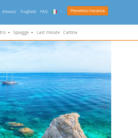
Preventivo Vacanza
Annunci
Traghetti
FAQ
ITA
ltro
Spiagge
Last minute
Cartina
ENG
DEU
NED
FRA
PYC
DAN
ESP
SLO