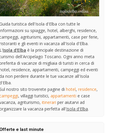
Guida turistica dell'Isola d'Elba con tutte le
informazioni su spiagge, hotel, alberghi, residence,
campeggi, agriturismi, appartamenti, case per ferie,
ristoranti e gli eventi in vacanza all'Isola d'Elba.
L'
Isola d'Elba
è la principale destinazione di
turismo dell'Arcipelago Toscano. Ogni anno meta
preferita di vacanze di migliaia di turisti in cerca di
hotel, residence, appartamenti, campeggi ed eventi
da non perdere durante le tue vacanze all'Isola
d'Elba.
Sul nostro sito troverete pagine di
hotel
,
residence
,
campeggi
, villaggi turistici,
appartamenti
e case
vacanza, agriturismo,
itinerari
per aiutarvi ad
organizzare la vacanza perfetta all'
Isola d'Elba
.
Offerte e last minute