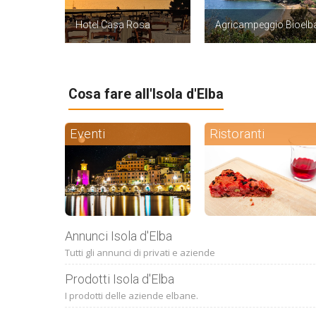
Hotel Casa Rosa
Agricampeggio Bioelb
Cosa fare all'Isola d'Elba
Eventi
Ristoranti
Annunci Isola d'Elba
Tutti gli annunci di privati e aziende
Prodotti Isola d'Elba
I prodotti delle aziende elbane.