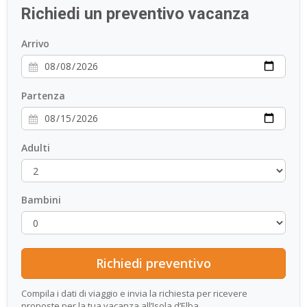
Richiedi un preventivo vacanza
ESP
Arrivo
SLO
Partenza
Adulti
Bambini
Compila i dati di viaggio e invia la richiesta per ricevere
proposte per la tua vacanza all’Isola d’Elba.