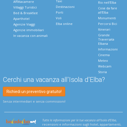
Taxi
Affittacamere
Rio nell'Elba
Destinazioni
Villaggi Turistici
Cose da fare
Porti
all'Elba
Bed & Breakfast
Voli
Monumenti
Aparthotel
Elba online
Percorsi Bici
Agenzie Viaggi
Itinerari
Agenzie immobiliari
Grande
In vacanza con animali
Traversata
Elbana
Informazioni
Cinema
Meteo
Webcam
Storia
Cerchi una vacanza all'Isola d'Elba?
Richiedi un preventivo gratuito!
Senza intermediari e senza commissioni!
Tutte le informazioni per le tue vacanza all'Isola d'Elba
,
recensioni e informazioni sugli hotel, appartamenti,