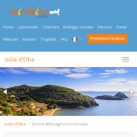
Home
Last minute
Cosa fare
Noleggio scooter
Percorsi
Eventi
Preventivo Vacanza
Webcam
Annunci
Traghetti
FAQ
ITA
Isola d'Elba
Togli
ENG
DEU
NED
FRA
PYC
Isola d'Elba
Errore 404 pagina non trovata
DAN