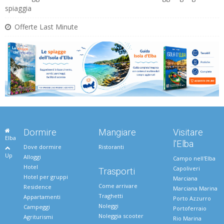
spiaggia
Offerte Last Minute
Dormire
Mangiare
Visitare
Elba
l'Elba
Dove dormire
Ristoranti
Up
Alloggi
Campo nell'Elba
Hotel
Capoliveri
Trasporti
Hotel per gruppi
Marciana
Come arrivare
Residence
Marciana Marina
Traghetti
Appartamenti
Porto Azzurro
Noleggi
Campeggi
Portoferraio
Noleggia scooter
Agriturismi
Rio Marina