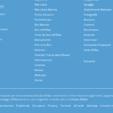
Marciana
Spiagge
ti
Marciana Marina
Stabilimenti Balneari
vare
Porto Azzurro
Fotografie
Portoferraio
Annunci
Rio Marina
Comuni
cooter
Rio nell'Elba
Recensioni
Cose da fare all'Elba
Aziende
ni
Monumenti
Veterinari
Percorsi Bici
Domande frequenti
Itinerari
Isola d'Elba
e
Grande Traversata Elbana
Informazioni
Extranet
Cinema
Meteo
Webcam
Storia
ormazioni per le tue vacanza all'Isola d'Elba
, recensioni e informazioni sugli hotel, appar
illaggi, affittacamere, voli, traghetti e molto altro sull'
Isola d'Elba
!
formazioni
Pubblicità
Chi siamo
Privacy
Termini
Siti web
Sitemap
il nostro