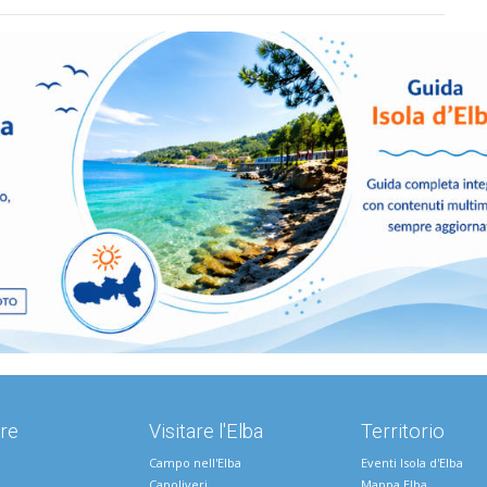
re
Visitare l'Elba
Territorio
Campo nell'Elba
Eventi Isola d'Elba
Capoliveri
Mappa Elba