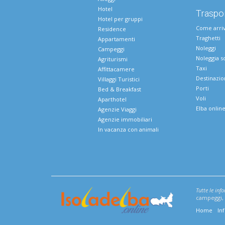
Hotel
Traspor
Hotel per gruppi
Come arri
Residence
Traghetti
Appartamenti
Noleggi
Campeggi
Noleggia s
Agriturismi
Taxi
Affittacamere
Destinazio
Villaggi Turistici
Porti
Bed & Breakfast
Voli
Aparthotel
Elba onlin
Agenzie Viaggi
Agenzie immobiliari
In vacanza con animali
Tutte le inf
campeggi, v
Home
In