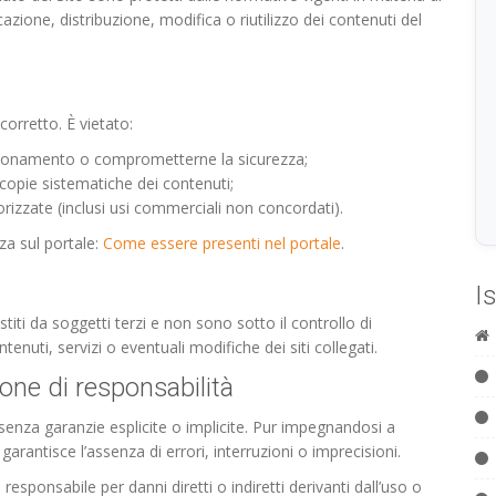
cazione, distribuzione, modifica o riutilizzo dei contenuti del
corretto. È vietato:
unzionamento o comprometterne la sicurezza;
 copie sistematiche dei contenuti;
orizzate (inclusi usi commerciali non concordati).
za sul portale:
Come essere presenti nel portale
.
I
estiti da soggetti terzi e non sono sotto il controllo di
enuti, servizi o eventuali modifiche dei siti collegati.
ione di responsabilità
 senza garanzie esplicite o implicite. Pur impegnandosi a
rantisce l’assenza di errori, interruzioni o imprecisioni.
 responsabile per danni diretti o indiretti derivanti dall’uso o