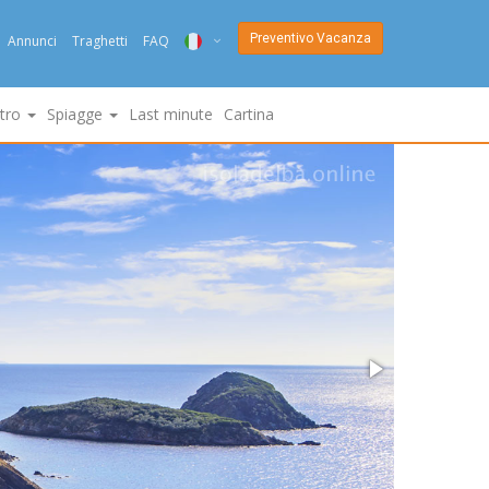
Preventivo Vacanza
Annunci
Traghetti
FAQ
ITA
ltro
Spiagge
Last minute
Cartina
ENG
DEU
NED
FRA
PYC
DAN
ESP
SLO