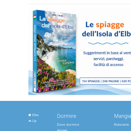
Elba
Dormire
Mangia
Up
Dove dormire
Ristoranti
Alloggi