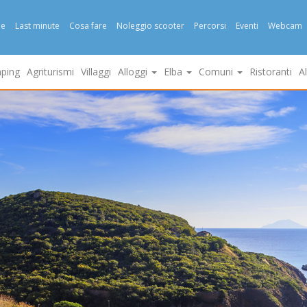
e
Last minute
Cosa fare
Noleggio scooter
Percorsi
Eventi
Webcam
ping
Agriturismi
Villaggi
Alloggi
Elba
Comuni
Ristoranti
A