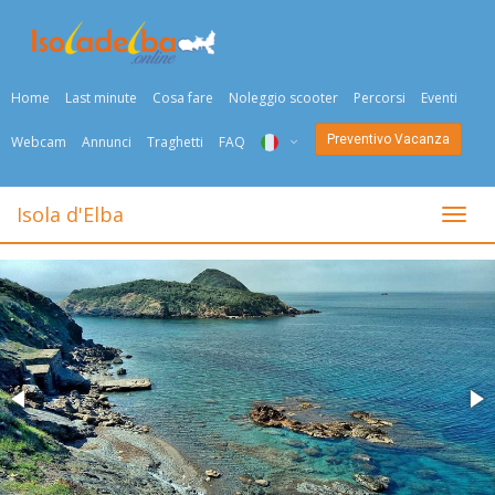
Home
Last minute
Cosa fare
Noleggio scooter
Percorsi
Eventi
Preventivo Vacanza
Webcam
Annunci
Traghetti
FAQ
ITA
Isola d'Elba
Togli
ENG
DEU
NED
FRA
PYC
DAN