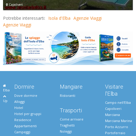
Capoliveri
Potrebbe interessarti:
Isola d'Elba
Agenzie Viaggi
Agenzie Viaggi
Dormire
Mangiare
Visitare
Elba
l'Elba
Dove dormire
Ristoranti
Up
Alloggi
Campo nell'Elba
Hotel
Capoliveri
Trasporti
Hotel per gruppi
Marciana
Come arrivare
Residence
Marciana Marina
Traghetti
Appartamenti
Porto Azzurro
Noleggi
Campeggi
Portoferraio