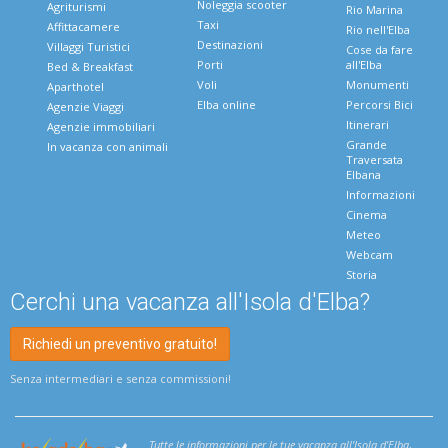
Noleggia scooter
Agriturismi
Rio Marina
Taxi
Affittacamere
Rio nell'Elba
Destinazioni
Villaggi Turistici
Cose da fare
Porti
all'Elba
Bed & Breakfast
Voli
Monumenti
Aparthotel
Elba online
Percorsi Bici
Agenzie Viaggi
Itinerari
Agenzie immobiliari
Grande
In vacanza con animali
Traversata
Elbana
Informazioni
Cinema
Meteo
Webcam
Storia
Cerchi una vacanza all'Isola d'Elba?
Richiedi un preventivo gratuito!
Senza intermediari e senza commissioni!
Tutte le informazioni per le tue vacanza all'Isola d'Elba
,