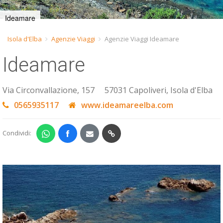
ESP
Ideamare
SLO
Isola d'Elba
Agenzie Viaggi
Agenzie Viaggi Ideamare
Ideamare
Via Circonvallazione, 157
57031 Capoliveri, Isola d'Elba
0565935117
www.ideamareelba.com
Condividi: