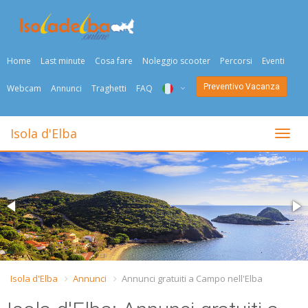
Home
Last minute
Cosa fare
Noleggio scooter
Percorsi
Eventi
Preventivo Vacanza
Webcam
Annunci
Traghetti
FAQ
ITA
Isola d'Elba
Togli
ENG
DEU
NED
FRA
PYC
Isola d'Elba
Annunci
Annunci gratuiti a Campo nell'Elba
DAN