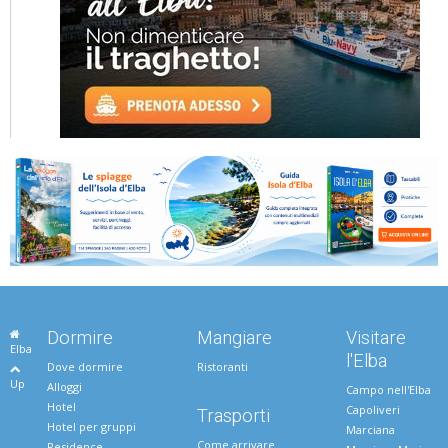
Dormire
Mangiare
Visitare
Elba
l'Elba
Dove dormire
Ristoranti
Up
Alloggi
Campo nell'Elba
Hotel
Capoliveri
Trasporti
Hotel per gruppi
Marciana
Come arrivare
Residence