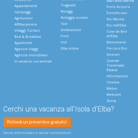
Marciana Marina
Traghetti
Appartamenti
Porto Azzurro
Noleggi
Campeggi
Portoferraio
Noleggia scooter
Agriturismi
Rio Marina
Taxi
Affittacamere
Rio nell'Elba
Destinazioni
Villaggi Turistici
Cose da fare
Porti
all'Elba
Bed & Breakfast
Voli
Monumenti
Aparthotel
Elba online
Percorsi Bici
Agenzie Viaggi
Itinerari
Agenzie immobiliari
Grande
In vacanza con animali
Traversata
Elbana
Informazioni
Cinema
Meteo
Webcam
Storia
Cerchi una vacanza all'Isola d'Elba?
Richiedi un preventivo gratuito!
Senza intermediari e senza commissioni!