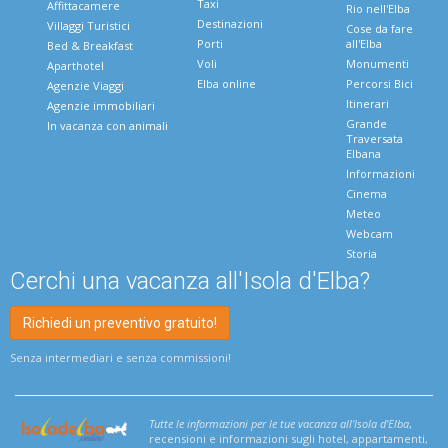
Taxi
Affittacamere
Rio nell'Elba
Destinazioni
Villaggi Turistici
Cose da fare
Porti
all'Elba
Bed & Breakfast
Voli
Monumenti
Aparthotel
Elba online
Percorsi Bici
Agenzie Viaggi
Itinerari
Agenzie immobiliari
Grande
In vacanza con animali
Traversata
Elbana
Informazioni
Cinema
Meteo
Webcam
Storia
Cerchi una vacanza all'Isola d'Elba?
Richiedi un preventivo gratuito!
Senza intermediari e senza commissioni!
Tutte le informazioni per le tue vacanza all'Isola d'Elba
,
recensioni e informazioni sugli hotel, appartamenti,