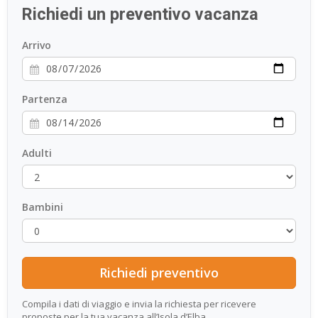
Richiedi un preventivo vacanza
ESP
Arrivo
SLO
Partenza
Adulti
Bambini
Compila i dati di viaggio e invia la richiesta per ricevere
proposte per la tua vacanza all’Isola d’Elba.