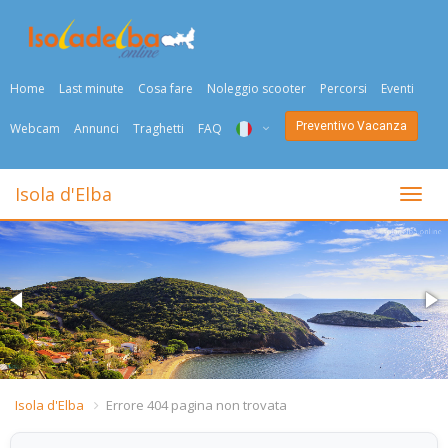
Home
Last minute
Cosa fare
Noleggio scooter
Percorsi
Eventi
Preventivo Vacanza
Webcam
Annunci
Traghetti
FAQ
ITA
Isola d'Elba
Togli
ENG
DEU
NED
FRA
PYC
Isola d'Elba
Errore 404 pagina non trovata
DAN