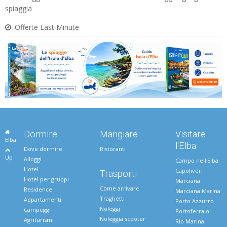
spiaggia
Offerte Last Minute
Dormire
Mangiare
Visitare
Elba
l'Elba
Dove dormire
Ristoranti
Up
Alloggi
Campo nell'Elba
Hotel
Capoliveri
Trasporti
Hotel per gruppi
Marciana
Come arrivare
Residence
Marciana Marina
Traghetti
Appartamenti
Porto Azzurro
Noleggi
Campeggi
Portoferraio
Noleggia scooter
Agriturismi
Rio Marina