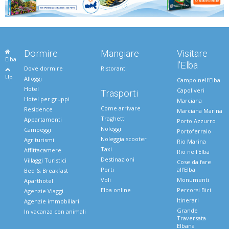
Dormire
Mangiare
Visitare
Elba
l'Elba
Dove dormire
Ristoranti
Up
Alloggi
Campo nell'Elba
Hotel
Capoliveri
Trasporti
Hotel per gruppi
Marciana
Come arrivare
Residence
Marciana Marina
Traghetti
Appartamenti
Porto Azzurro
Noleggi
Campeggi
Portoferraio
Noleggia scooter
Agriturismi
Rio Marina
Taxi
Affittacamere
Rio nell'Elba
Destinazioni
Villaggi Turistici
Cose da fare
Porti
all'Elba
Bed & Breakfast
Voli
Monumenti
Aparthotel
Elba online
Percorsi Bici
Agenzie Viaggi
Itinerari
Agenzie immobiliari
Grande
In vacanza con animali
Traversata
Elbana