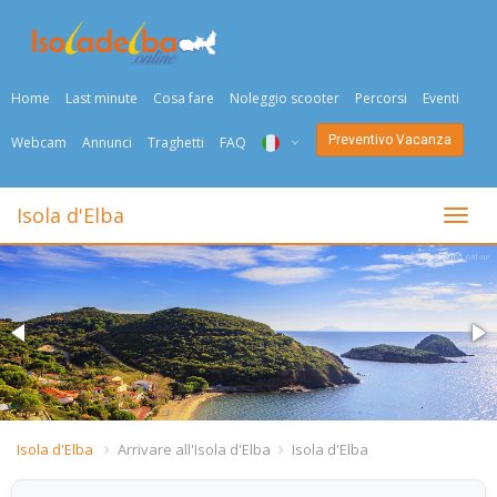
Home
Last minute
Cosa fare
Noleggio scooter
Percorsi
Eventi
Preventivo Vacanza
Webcam
Annunci
Traghetti
FAQ
ITA
Isola d'Elba
Togli
ENG
DEU
NED
FRA
PYC
Isola d'Elba
Arrivare all'Isola d'Elba
Isola d'Elba
DAN