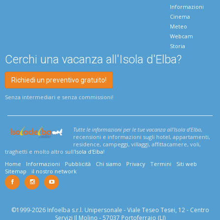
Informazioni
Cinema
Meteo
Webcam
Storia
Cerchi una vacanza all'Isola d'Elba?
Richiedi un preventivo gratuito!
Senza intermediari e senza commissioni!
Tutte le informazioni per le tue vacanza all'Isola d'Elba
,
recensioni e informazioni sugli hotel, appartamenti,
residence, campeggi, villaggi, affittacamere, voli,
traghetti e molto altro sull'
Isola d'Elba
!
Home
Informazioni
Pubblicità
Chi siamo
Privacy
Termini
Siti web
Sitemap
il nostro network
©1999-2026 Infoelba s.r.l. Unipersonale - Viale Teseo Tesei, 12 - Centro
Servizi Il Molino - 57037 Portoferraio (LI)