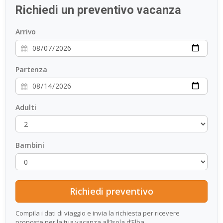
Richiedi un preventivo vacanza
ESP
Arrivo
SLO
Partenza
Adulti
Bambini
Compila i dati di viaggio e invia la richiesta per ricevere
proposte per la tua vacanza all’Isola d’Elba.