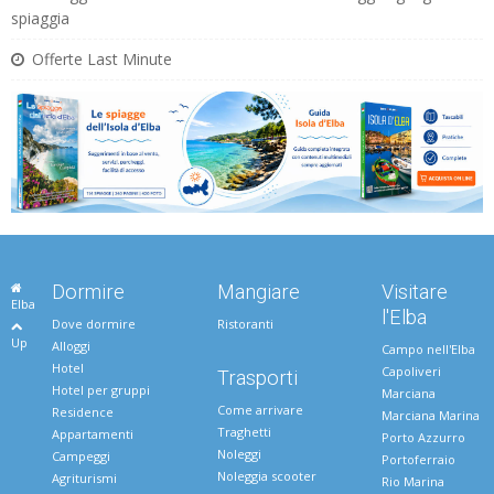
spiaggia
Offerte Last Minute
Dormire
Mangiare
Visitare
Elba
l'Elba
Dove dormire
Ristoranti
Up
Alloggi
Campo nell'Elba
Hotel
Capoliveri
Trasporti
Hotel per gruppi
Marciana
Come arrivare
Residence
Marciana Marina
Traghetti
Appartamenti
Porto Azzurro
Noleggi
Campeggi
Portoferraio
Noleggia scooter
Agriturismi
Rio Marina