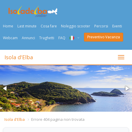
Home
Last minute
Cosa fare
Noleggio scooter
Percorsi
Eventi
Preventivo Vacanza
Webcam
Annunci
Traghetti
FAQ
ITA
Isola d'Elba
Togli
ENG
DEU
NED
FRA
PYC
Isola d'Elba
Errore 404 pagina non trovata
DAN