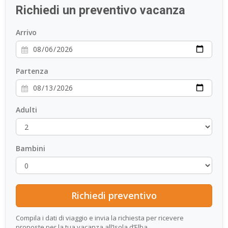
Richiedi un preventivo vacanza
ESP
Arrivo
SLO
Partenza
Adulti
Bambini
Compila i dati di viaggio e invia la richiesta per ricevere
proposte per la tua vacanza all’Isola d’Elba.