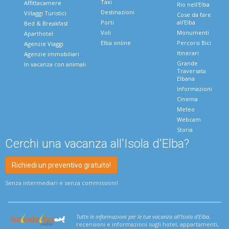
Taxi
Affittacamere
Rio nell'Elba
Destinazioni
Villaggi Turistici
Cose da fare
Porti
all'Elba
Bed & Breakfast
Voli
Monumenti
Aparthotel
Elba online
Percorsi Bici
Agenzie Viaggi
Itinerari
Agenzie immobiliari
Grande
In vacanza con animali
Traversata
Elbana
Informazioni
Cinema
Meteo
Webcam
Storia
Cerchi una vacanza all'Isola d'Elba?
Richiedi un preventivo gratuito!
Senza intermediari e senza commissioni!
Tutte le informazioni per le tue vacanza all'Isola d'Elba
,
recensioni e informazioni sugli hotel, appartamenti,