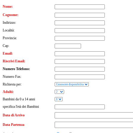
Nome:
Cognome:
Indirizzo:
Località:
Provincia:
Cap:
Email:
Riscrivi Email:
Numero Telefono:
Numero Fax:
Richiesta per:
Adulti:
Bambini da 0 a 14 anni
specifica l'età dei Bambini
Data di Arrivo
Data Partenza