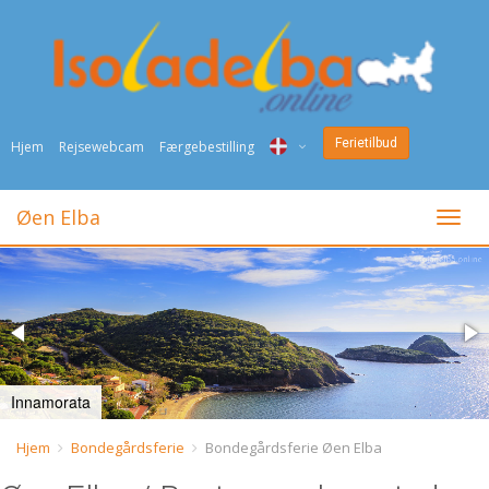
Ferietilbud
Hjem
Rejsewebcam
Færgebestilling
ITA
Øen Elba
Togli
ENG
DEU
NED
FRA
Innamorata
PYC
Hjem
Bondegårdsferie
Bondegårdsferie Øen Elba
DAN