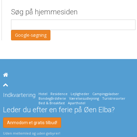
Søg på hjemmesiden
Hotel
Residence
Lejligheder
Campingpladser
Indkvartering
Bondegårdsferie
Værelsesudlejning
Turistresorter
Bed & Breakfast
Aparthotel
Leder du efter en ferie på Øen Elba?
Anmodom et gratis tilbud!
Uden mellemled og uden gebyrer!