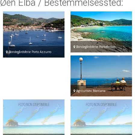
Øen Elba
/ Bestemmelsessted:
ESP
SLO
Bondegårdsferie Portoferraio
Bondegårdsferie Porto Azzurro
Agriturismi Marciana