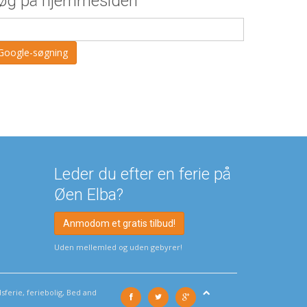
øg på hjemmesiden
Leder du efter en ferie på
Øen Elba?
Anmodom et gratis tilbud!
Uden mellemled og uden gebyrer!
sferie, feriebolig, Bed and