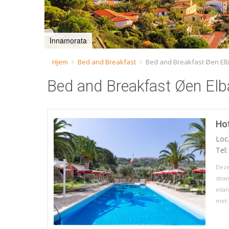
Innamorata
Hjem
Bed and Breakfast
Bed and Breakfast Øen El
Bed and Breakfast Øen Elb
Hot
Loc.
Tel
Deze
stra
eila
met l