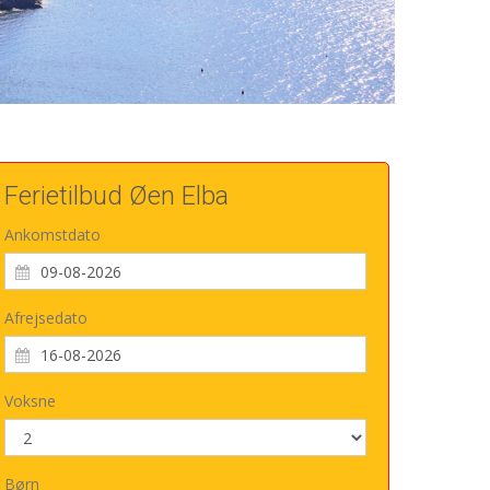
Ferietilbud Øen Elba
Ankomstdato
Afrejsedato
Voksne
Børn