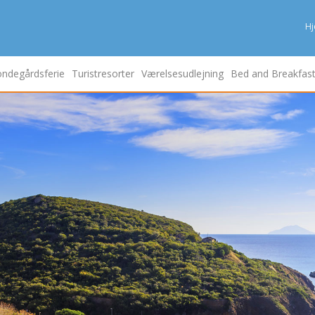
H
ndegårdsferie
Turistresorter
Værelsesudlejning
Bed and Breakfas