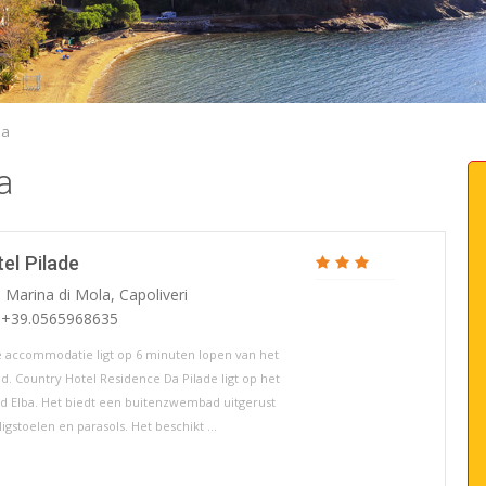
ba
a
el Pilade
 Marina di Mola, Capoliveri
: +39.0565968635
 accommodatie ligt op 6 minuten lopen van het
nd. Country Hotel Residence Da Pilade ligt op het
nd Elba. Het biedt een buitenzwembad uitgerust
igstoelen en parasols. Het beschikt ...