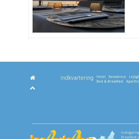
Hotel
Residence
Lejli
Indkvartering
Bed & Breakfast
Apartho
Indlogering
Breakfast o