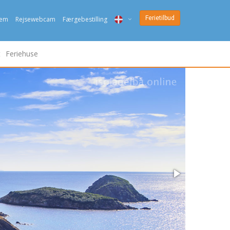
Ferietilbud
jem
Rejsewebcam
Færgebestilling
ITA
t
Feriehuse
ENG
DEU
NED
FRA
PYC
DAN
ESP
SLO