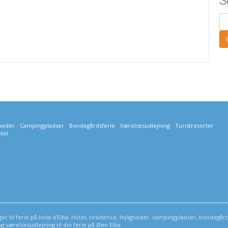
S
gheder
Campingpladser
Bondegårdsferie
Værelsesudlejning
Turistresorter
tel
er til ferie på Isola d'Elba: Hotel, residence, lejligheder, campingpladser, bondegård
g værelsesudlejning til din ferie på Øen Elba.