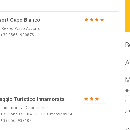
sort Capo Bianco
. Reale, Porto Azzurro
: +39.05651930876
B
A
M
laggio Turistico Innamorata
. Innamorata, Capoliveri
: +39.0565939104 Tel: +39.0565968934
: +39.0565939102