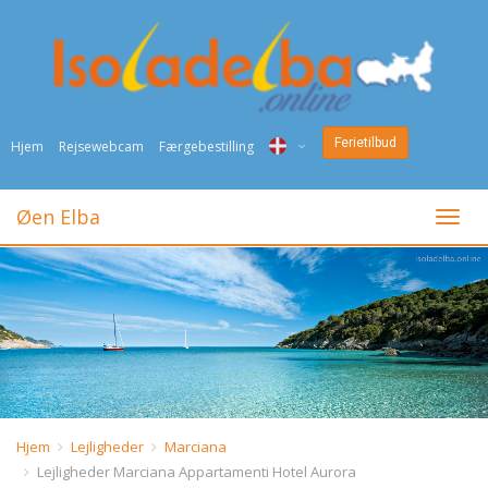
Ferietilbud
Hjem
Rejsewebcam
Færgebestilling
ITA
Øen Elba
Togli
ENG
DEU
NED
FRA
PYC
Hjem
Lejligheder
Marciana
Lejligheder Marciana Appartamenti Hotel Aurora
DAN