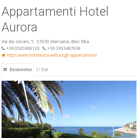
Appartamenti Hotel
ESP
SLO
Aurora
Via dei Gerani, 5
57030 Marciana, Øen Elba
+39.0565906129
+39.3393487936
https:www.hotelauroraelba.itgli-appartamenti
Beskrivelse
Del