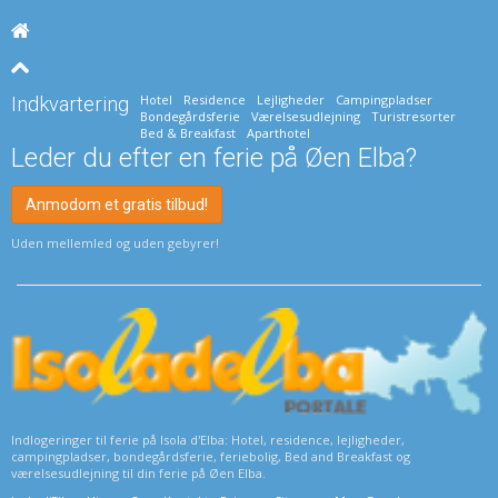
Hotel
Residence
Lejligheder
Campingpladser
Indkvartering
Bondegårdsferie
Værelsesudlejning
Turistresorter
Bed & Breakfast
Aparthotel
Leder du efter en ferie på Øen Elba?
Anmodom et gratis tilbud!
Uden mellemled og uden gebyrer!
Indlogeringer til ferie på Isola d'Elba: Hotel, residence, lejligheder,
campingpladser, bondegårdsferie, feriebolig, Bed and Breakfast og
værelsesudlejning til din ferie på Øen Elba.