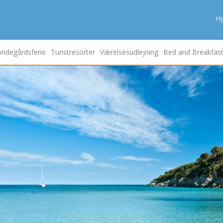
H
ndegårdsferie
Turistresorter
Værelsesudlejning
Bed and Breakfas