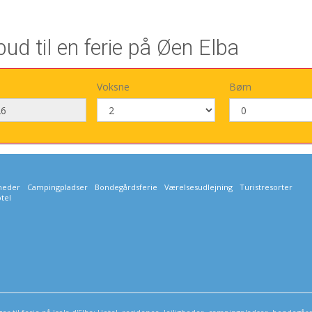
ud til en ferie på Øen Elba
Voksne
Børn
gheder
Campingpladser
Bondegårdsferie
Værelsesudlejning
Turistresorter
tel