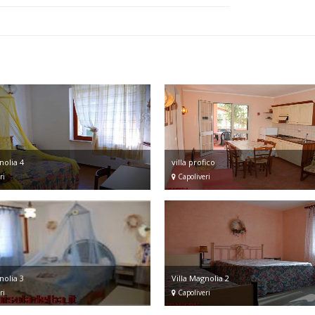
nolia 4
villa profico
ri
Capoliveri
nolia 3
Villa Magnolia 2
ri
Capoliveri