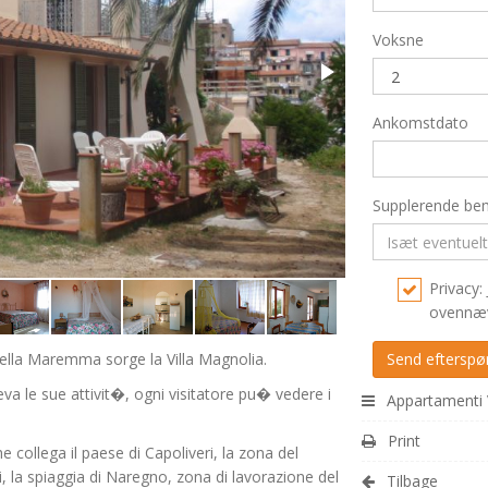
Voksne
Ankomstdato
Supplerende be
Privacy: 
ovennæv
della Maremma sorge la Villa Magnolia.
eva le sue attivit�, ogni visitatore pu� vedere i
Appartamenti V
Print
 collega il paese di Capoliveri, la zona del
i, la spiaggia di Naregno, zona di lavorazione del
Tilbage