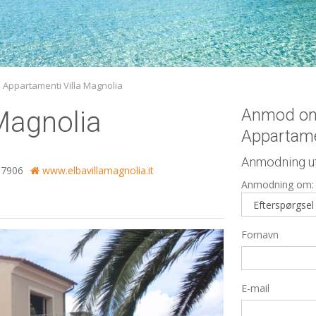
i Appartamenti Villa Magnolia
Anmod om
Magnolia
Appartame
Anmodning uf
17906
www.elbavillamagnolia.it
Anmodning om:
Fornavn
E-mail