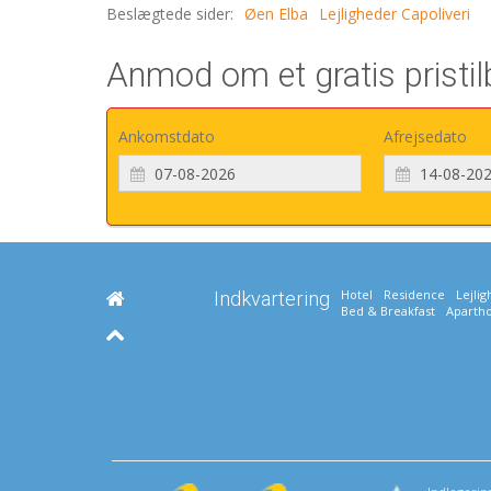
Beslægtede sider:
Øen Elba
Lejligheder Capoliveri
Anmod om et gratis pristilb
Ankomstdato
Afrejsedato
Hotel
Residence
Lejli
Indkvartering
Bed & Breakfast
Apartho