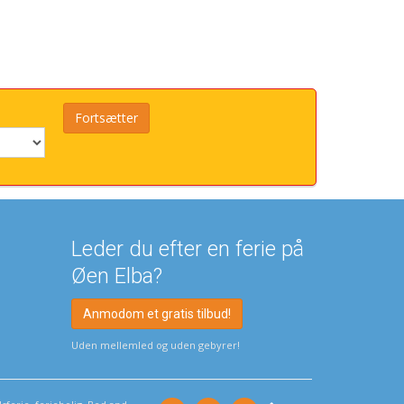
Leder du efter en ferie på
Øen Elba?
Anmodom et gratis tilbud!
Uden mellemled og uden gebyrer!