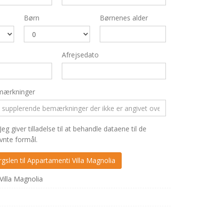
Børn
Børnenes alder
Afrejsedato
mærkninger
Jeg giver tilladelse til at behandle dataene til de
nte formål.
illa Magnolia