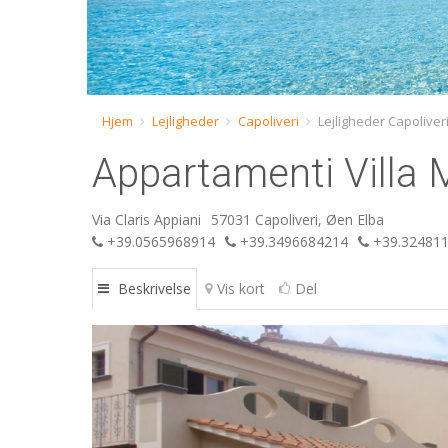
Hjem
Lejligheder
Capoliveri
Lejligheder Capoliver
Appartamenti Villa 
Via Claris Appiani
57031 Capoliveri, Øen Elba
+39.0565968914
+39.3496684214
+39.32481
Beskrivelse
Vis kort
Del