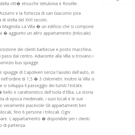
della citt� etrusche Vetulonia e Roselle.
Azzurro e la fortezza di san Giacomo (ora
i stella del XVII secolo.
lla Magnolia La Villa � un edificio che si compone
 cui � aggiunto un altro appartamento (trilocale)
posizione dei clienti barbecue e posto macchina.
assi dal centro. Adiacente alla Villa si trovano i
servizio bus spiagge.
spiagge di Capoliveri senza l'ausilio dell'auto, in
ll'ordine di 1,5 � 3 chilometri. Inoltre la Villa si
i sviluppa il passeggio dei turisti l'estate.
bello e caratteristico dell'Isola d'Elba. La storia
ia di epoca medievale, i suoi locali e le sue
no veramente piacevole Gli appartamenti ben
cali, fino 6 persone i trilocali. Ogni
re. L'appartamento � disponibile per i clienti
no di partenza.