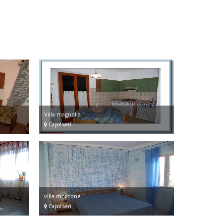
Villa magnolia 1
Capoliveri
villa morcone 1
Capoliveri