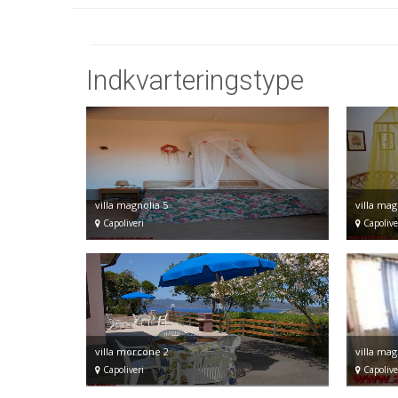
Indkvarteringstype
villa magnolia 5
villa mag
Capoliveri
Capolive
villa morcone 2
villa mag
Capoliveri
Capolive