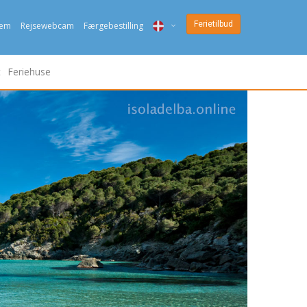
Ferietilbud
jem
Rejsewebcam
Færgebestilling
ITA
t
Feriehuse
ENG
DEU
NED
FRA
PYC
DAN
ESP
SLO