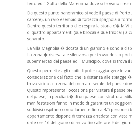
ferro ed il Golfo della Maremma dove si trovano i resti 
Da questo punto panoramico si vede il paese di Porto 
carcere), un raro esempio di fortezza spagnola a forma d
Dentro questo territorio che respira la storia c'� la Vi
di quattro appartamenti (due bilocali e due trilocali) a
separato.
La Villa Magnolia � dotata di un giardino e sono a dis
La zona � riservata e silenziosa pur trovandosi a pochi p
supermercati del paese ed il Municipio, dove si trova il 
Questo permette agli ospiti di poter raggiungere le varie 
considerazione del fatto che la distanza alle spiagge � ne
trova vicino alla zona del mercato serale del paese dove s
Questo rappresenta l'occasione per visitare il paese pi� 
del paese, la peculiarit� di un paese con struttura ediliz
manifestazioni fanno in modo di garantirsi un soggior
suddivisi ospitano comodamente fino a 4/5 persone i bilo
appartamento dispone di terrazza arredata con vista ma
dalle ore 16 del giorno di arrivo fino alle ore 9 del gior