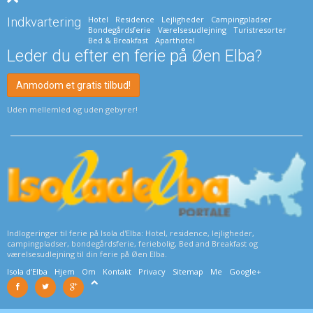
Hotel
Residence
Lejligheder
Campingpladser
Indkvartering
Bondegårdsferie
Værelsesudlejning
Turistresorter
Bed & Breakfast
Aparthotel
Leder du efter en ferie på Øen Elba?
Anmodom et gratis tilbud!
Uden mellemled og uden gebyrer!
Indlogeringer til ferie på Isola d'Elba: Hotel, residence, lejligheder,
campingpladser, bondegårdsferie, feriebolig, Bed and Breakfast og
værelsesudlejning til din ferie på Øen Elba.
Isola d'Elba
Hjem
Om
Kontakt
Privacy
Sitemap
Me
Google+