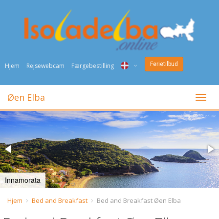
Ferietilbud
Hjem
Rejsewebcam
Færgebestilling
ITA
Øen Elba
Togli
ENG
DEU
NED
FRA
Innamorata
PYC
Hjem
Bed and Breakfast
Bed and Breakfast Øen Elba
DAN