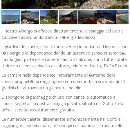
Il nostro Albergo si affaccia direttamente sulla spiaggia del Lido di
Capoliveri assicurando tranquillit� e gradevolezza.
Il giardino, le piante, i fiori e tanto verde circondano ed incorniciano
l�albergo e la dependance dando un autentico senso di serenit�.
La maggior parte delle camere hanno il balcone, sono tutte dotate
di doccia e servizi privati, cassaforte, telefono diretto, TV SAT color.
Le camere nella dependance, naturalmente all�interno della
stessa propriet�, si raggiungono con una morbida scalinata di 44
gradini che attraversa un giardino a pendio.
Dispongono di parcheggio chiuso con cancello automatico a
codice segreto. La nostra spiaggia privata, situata nel Golfo Stella
offre il servizio assolutamente gratuito.
Le numerose calette, disseminate armoniosamente nel Golfo e
raggiungibili solo via mare, offrono piccoli paradisi di tranquillit�