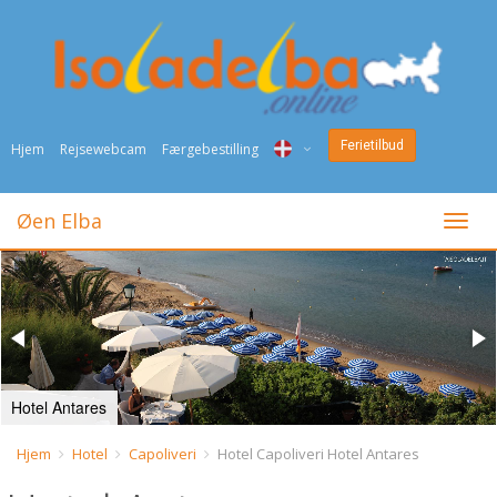
Ferietilbud
Hjem
Rejsewebcam
Færgebestilling
ITA
Øen Elba
Togli
ENG
DEU
NED
FRA
Hotel Antares
PYC
Hjem
Hotel
Capoliveri
Hotel Capoliveri Hotel Antares
DAN