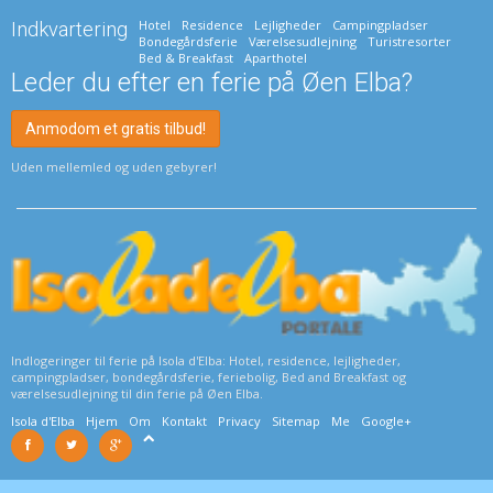
Hotel
Residence
Lejligheder
Campingpladser
Indkvartering
Bondegårdsferie
Værelsesudlejning
Turistresorter
Bed & Breakfast
Aparthotel
Leder du efter en ferie på Øen Elba?
Anmodom et gratis tilbud!
Uden mellemled og uden gebyrer!
Indlogeringer til ferie på Isola d'Elba: Hotel, residence, lejligheder,
campingpladser, bondegårdsferie, feriebolig, Bed and Breakfast og
værelsesudlejning til din ferie på Øen Elba.
Isola d'Elba
Hjem
Om
Kontakt
Privacy
Sitemap
Me
Google+