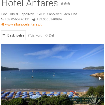
Hotel Antares
ESP
Loc. Lido di Capoliveri
57031 Capoliveri, Øen Elba
SLO
+39.0565940131
+39.0565940084
www.elbahotelantares.it
Beskrivelse
Vis kort
Del