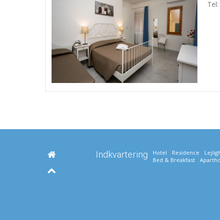
Tel
Hotel
Residence
Lejli
Indkvartering
Bed & Breakfast
Apartho