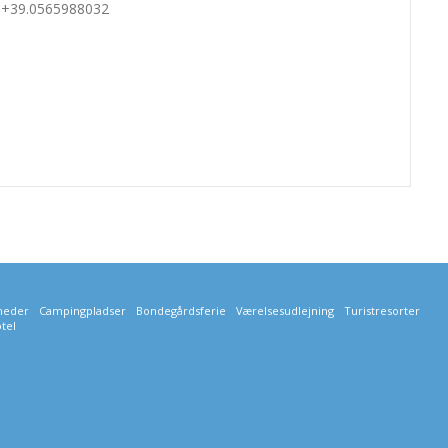
: +39.0565988032
gheder
Campingpladser
Bondegårdsferie
Værelsesudlejning
Turistresorter
tel