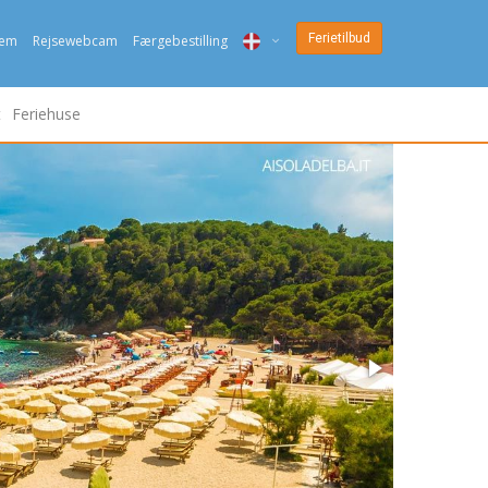
Ferietilbud
jem
Rejsewebcam
Færgebestilling
ITA
t
Feriehuse
ENG
DEU
NED
FRA
PYC
DAN
ESP
SLO