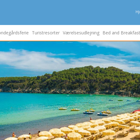
H
ndegårdsferie
Turistresorter
Værelsesudlejning
Bed and Breakfas