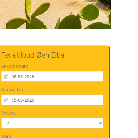
Ferietilbud Øen Elba
Ankomstdato
Afrejsedato
Voksne
Børn