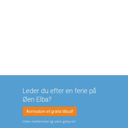
Leder du efter en ferie på
Øen Elba?
Anmodom et gratis tilbud!
Uden mellemled og uden gebyrer!