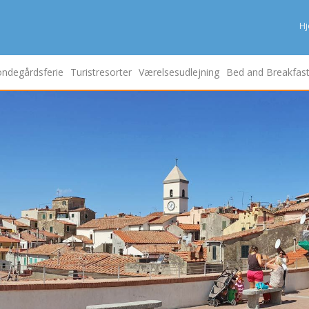
H
ndegårdsferie
Turistresorter
Værelsesudlejning
Bed and Breakfas