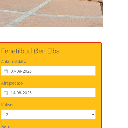
Ferietilbud Øen Elba
Ankomstdato
Afrejsedato
Voksne
Børn