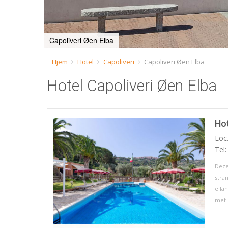
Capoliveri Øen Elba
Hjem
Hotel
Capoliveri
Capoliveri Øen Elba
Hotel Capoliveri Øen Elba
Hot
Loc.
Tel
Deze
stra
eila
met l