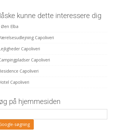
åske kunne dette interessere dig
Øen Elba
Værelsesudlejning Capoliveri
Lejligheder Capoliveri
Campingpladser Capoliveri
Residence Capoliveri
Hotel Capoliveri
øg på hjemmesiden