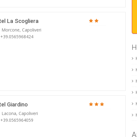
el La Scogliera
. Morcone, Capoliveri
: +39.0565968424
H
el Giardino
. Lacona, Capoliveri
: +39.0565964059
A