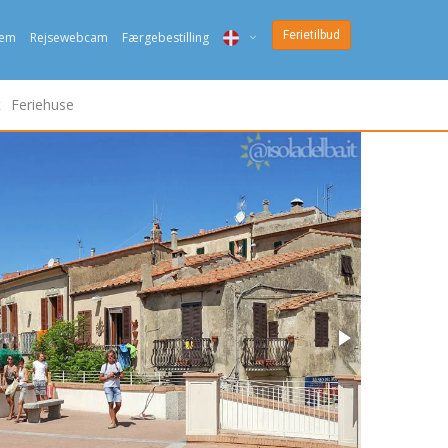
Ferietilbud
jem
Rejsewebcam
Færgebestilling
ITA
t
Feriehuse
ENG
DEU
NED
FRA
PYC
DAN
ESP
SLO