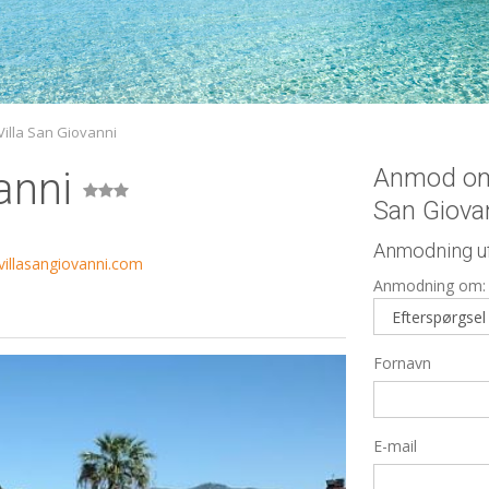
Villa San Giovanni
Anmod om 
vanni
San Giova
Anmodning uf
illasangiovanni.com
Anmodning om:
Fornavn
E-mail