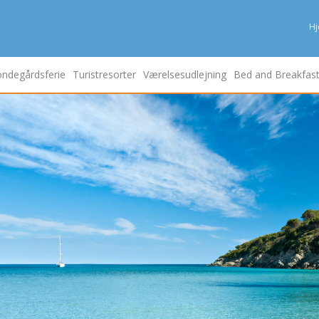
H
ndegårdsferie
Turistresorter
Værelsesudlejning
Bed and Breakfas