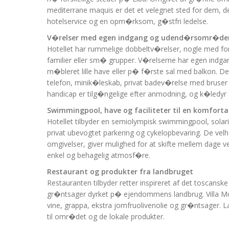
mediterrane maquis er det et velegnet sted for dem, 
hotelservice og en opm�rksom, g�stfri ledelse.
V�relser med egen indgang og udend�rsomr�de
Hotellet har rummelige dobbeltv�relser, nogle med fo
familier eller sm� grupper. V�relserne har egen indga
m�bleret lille have eller p� f�rste sal med balkon. De
telefon, minik�leskab, privat badev�relse med bruser
handicap er tilg�ngelige efter anmodning, og k�ledyr er
Swimmingpool, have og faciliteter til en komforta
Hotellet tilbyder en semiolympisk swimmingpool, solariu
privat ubevogtet parkering og cykelopbevaring. De v
omgivelser, giver mulighed for at skifte mellem dage v
enkel og behagelig atmosf�re.
Restaurant og produkter fra landbruget
Restauranten tilbyder retter inspireret af det toscan
gr�ntsager dyrket p� ejendommens landbrug. Villa Mor
vine, grappa, ekstra jomfruolivenolie og gr�ntsager. L
til omr�det og de lokale produkter.