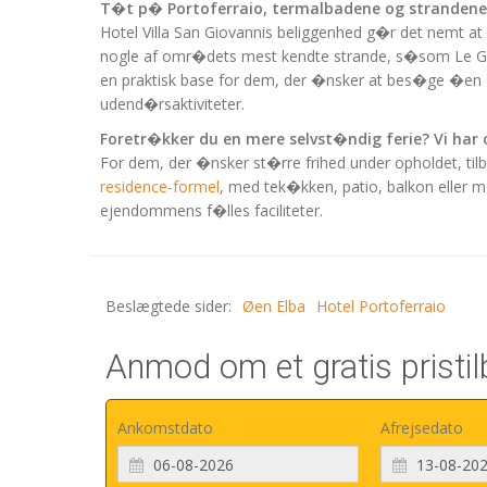
T�t p� Portoferraio, termalbadene og stranden
Hotel Villa San Giovannis beliggenhed g�r det nemt at
nogle af omr�dets mest kendte strande, s�som Le Ghi
en praktisk base for dem, der �nsker at bes�ge �en o
udend�rsaktiviteter.
Foretr�kker du en mere selvst�ndig ferie? Vi har 
For dem, der �nsker st�rre frihed under opholdet, til
residence-formel
, med tek�kken, patio, balkon eller m
ejendommens f�lles faciliteter.
Beslægtede sider:
Øen Elba
Hotel Portoferraio
Anmod om et gratis pristilb
Ankomstdato
Afrejsedato