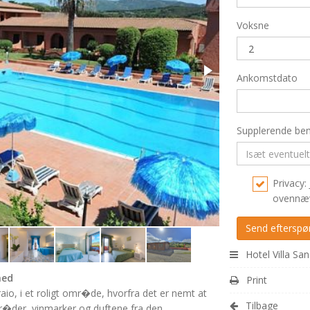
Voksne
Ankomstdato
Supplerende be
Privacy: 
ovennæv
Hotel Villa San
hed
Print
raio, i et roligt omr�de, hvorfra det er nemt at
Tilbage
r�der, vinmarker og duftene fra den