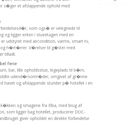
der s�ger et afslappende ophold med
r
rbindelsesd�r, som ogs� er velegnede til
ng og ligger enten i stueetagen med en
 er udstyret med aircondition, varme, smart-tv,
 og h�rt�rrer. V�relser til g�ster med
 tilladt.
bel ferie
m, bar, lille opholdsstue, legeplads til b�rn,
elholdte udend�rsomr�der, omgivet af gr�nne
ed havet og afslappende stunder p� hotellet i en
ske k�kken og smagene fra Elba, med brug af
i, som ligger bag hotellet, producerer DOC-
andbruget giver opholdet en direkte forbindelse