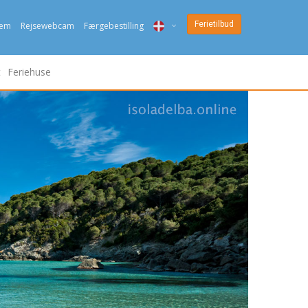
Ferietilbud
jem
Rejsewebcam
Færgebestilling
ITA
t
Feriehuse
ENG
DEU
NED
FRA
PYC
DAN
ESP
SLO