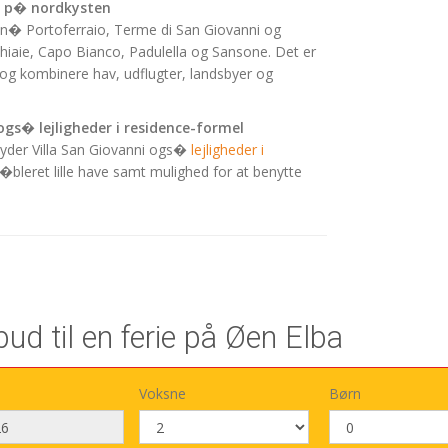
e p� nordkysten
 n� Portoferraio, Terme di San Giovanni og
aie, Capo Bianco, Padulella og Sansone. Det er
g kombinere hav, udflugter, landsbyer og
ogs� lejligheder i residence-formel
byder Villa San Giovanni ogs�
lejligheder i
�bleret lille have samt mulighed for at benytte
ud til en ferie på Øen Elba
Voksne
Børn