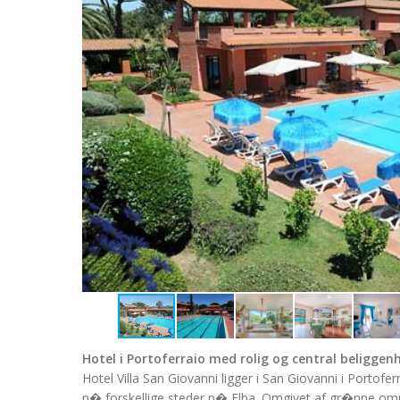
Hotel i Portoferraio med rolig og central beliggen
Hotel Villa San Giovanni ligger i San Giovanni i Portofer
n� forskellige steder p� Elba. Omgivet af gr�nne om