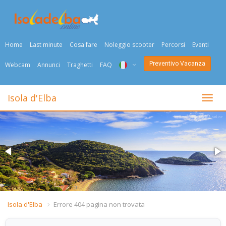
Home
Last minute
Cosa fare
Noleggio scooter
Percorsi
Eventi
Preventivo Vacanza
Webcam
Annunci
Traghetti
FAQ
ITA
Isola d'Elba
Togli
ENG
DEU
NED
FRA
PYC
Isola d'Elba
Errore 404 pagina non trovata
DAN