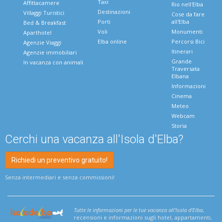
Taxi
Affittacamere
Rio nell'Elba
Destinazioni
Villaggi Turistici
Cose da fare
Porti
all'Elba
Bed & Breakfast
Voli
Monumenti
Aparthotel
Elba online
Percorsi Bici
Agenzie Viaggi
Itinerari
Agenzie immobiliari
Grande
In vacanza con animali
Traversata
Elbana
Informazioni
Cinema
Meteo
Webcam
Storia
Cerchi una vacanza all'Isola d'Elba?
Richiedi un preventivo gratuito!
Senza intermediari e senza commissioni!
Tutte le informazioni per le tue vacanza all'Isola d'Elba
,
recensioni e informazioni sugli hotel, appartamenti,