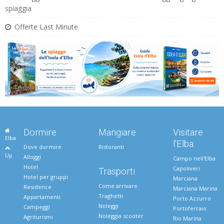
spiaggia
Offerte Last Minute
Dormire
Mangiare
Visitare
Elba
l'Elba
Dove dormire
Ristoranti
Up
Alloggi
Campo nell'Elba
Hotel
Capoliveri
Trasporti
Hotel per gruppi
Marciana
Come arrivare
Residence
Marciana Marina
Traghetti
Appartamenti
Porto Azzurro
Noleggi
Campeggi
Portoferraio
Noleggia scooter
Agriturismi
Rio Marina