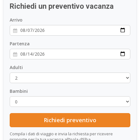
Richiedi un preventivo vacanza
ESP
Arrivo
SLO
Partenza
Adulti
Bambini
Compila i dati di viaggio e invia la richiesta per ricevere
proposte per la tua vacanza all’Isola d’Elba.