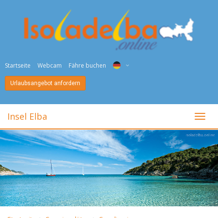
Startseite
Webcam
Fähre buchen
Urlaubsangebot anfordern
ITA
ENG
Insel Elba
toggl
DEU
NED
FRA
PYC
DAN