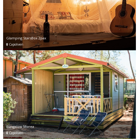
Glamping StarsBox 2pax
Capoliveri
Bungalow Morea
Capoliveri