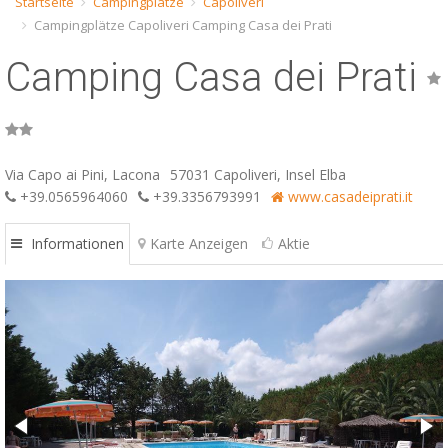
Startseite
Campingplätze
Capoliveri
Campingplätze Capoliveri Camping Casa dei Prati
ESP
Camping Casa dei Prati
SLO
Via Capo ai Pini, Lacona
57031 Capoliveri, Insel Elba
+39.0565964060
+39.3356793991
www.casadeiprati.it
Informationen
Karte Anzeigen
Aktie