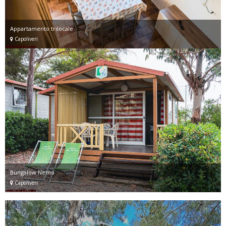
Appartamento trilocale
Capoliveri
Bungalow Nemo
Capoliveri