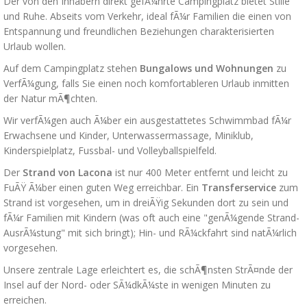
Der von den Inhabern direkt gefÃ¼hrte Campingplatz bietet Stille
und Ruhe. Abseits vom Verkehr, ideal fÃ¼r Familien die einen von
Entspannung und freundlichen Beziehungen charakterisierten
Urlaub wollen.
Auf dem Campingplatz stehen
Bungalows und Wohnungen
zu
VerfÃ¼gung, falls Sie einen noch komfortableren Urlaub inmitten
der Natur mÃ¶chten.
Wir verfÃ¼gen auch Ã¼ber ein ausgestattetes Schwimmbad fÃ¼r
Erwachsene und Kinder, Unterwassermassage, Miniklub,
Kinderspielplatz, Fussbal- und Volleyballspielfeld.
Der
Strand von Lacona
ist nur 400 Meter entfernt und leicht zu
FuÃŸ Ã¼ber einen guten Weg erreichbar. Ein
Transferservice
zum
Strand ist vorgesehen, um in dreiÃŸig Sekunden dort zu sein und
fÃ¼r Familien mit Kindern (was oft auch eine "genÃ¼gende Strand-
AusrÃ¼stung" mit sich bringt); Hin- und RÃ¼ckfahrt sind natÃ¼rlich
vorgesehen.
Unsere zentrale Lage erleichtert es, die schÃ¶nsten StrÃ¤nde der
Insel auf der Nord- oder SÃ¼dkÃ¼ste in wenigen Minuten zu
erreichen.