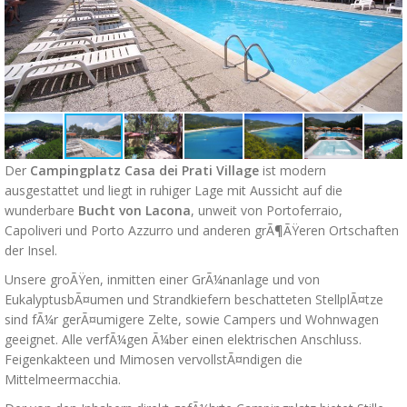
Der
Campingplatz Casa dei Prati Village
ist modern
ausgestattet und liegt in ruhiger Lage mit Aussicht auf die
wunderbare
Bucht von Lacona
, unweit von Portoferraio,
Capoliveri und Porto Azzurro und anderen grÃ¶ÃŸeren Ortschaften
der Insel.
Unsere groÃŸen, inmitten einer GrÃ¼nanlage und von
EukalyptusbÃ¤umen und Strandkiefern beschatteten StellplÃ¤tze
sind fÃ¼r gerÃ¤umigere Zelte, sowie Campers und Wohnwagen
geeignet. Alle verfÃ¼gen Ã¼ber einen elektrischen Anschluss.
Feigenkakteen und Mimosen vervollstÃ¤ndigen die
Mittelmeermacchia.