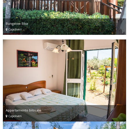
Bungalow Elba
Capoliveri
Appartamento bilocale
Capoliveri