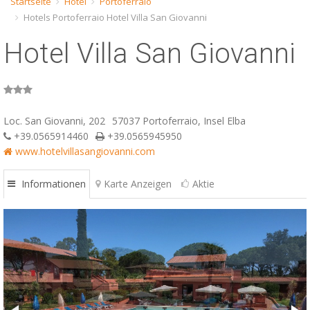
Startseite
Hotel
Portoferraio
Hotels Portoferraio Hotel Villa San Giovanni
ESP
Hotel Villa San Giovanni
SLO
Loc. San Giovanni, 202
57037 Portoferraio, Insel Elba
+39.0565914460
+39.0565945950
www.hotelvillasangiovanni.com
Informationen
Karte Anzeigen
Aktie