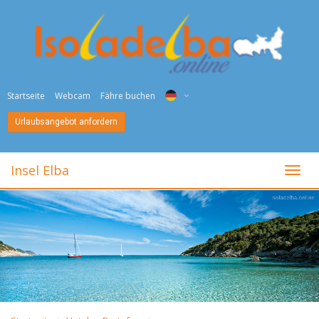
Startseite
Webcam
Fähre buchen
Urlaubsangebot anfordern
ITA
ENG
Insel Elba
toggl
DEU
NED
FRA
PYC
DAN