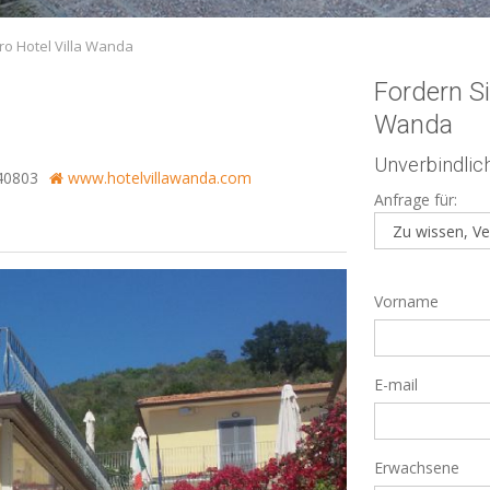
ro Hotel Villa Wanda
Fordern Si
Wanda
Unverbindlic
40803
www.hotelvillawanda.com
Anfrage für:
Vorname
E-mail
Erwachsene