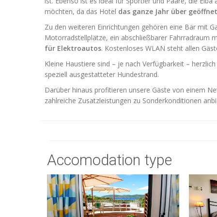
ist. Ebenso ist es ideal für Sportler und Paare, die El
möchten, da das Hotel
das ganze Jahr über geöffne
Zu den weiteren Einrichtungen gehören eine Bar mit Gar
Motorradstellplätze, ein abschließbarer Fahrradraum 
für Elektroautos
. Kostenloses WLAN steht allen Gäst
Kleine Haustiere sind – je nach Verfügbarkeit – herzli
speziell ausgestatteter Hundestrand.
Darüber hinaus profitieren unsere Gäste von einem Ne
zahlreiche Zusatzleistungen zu Sonderkonditionen anbi
Accomodation type