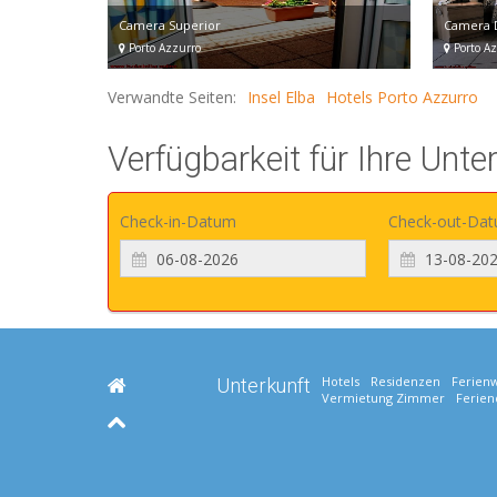
Camera Superior
Camera 
Porto Azzurro
Porto Az
Verwandte Seiten:
Insel Elba
Hotels Porto Azzurro
Verfügbarkeit für Ihre Unte
Check-in-Datum
Check-out-Da
Hotels
Residenzen
Ferien
Unterkunft
Vermietung Zimmer
Ferien