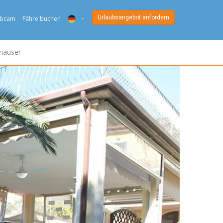
Urlaubsangebot anfordern
bcam
Fähre buchen
ITA
häuser
ENG
DEU
NED
FRA
PYC
DAN
ESP
SLO