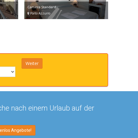
Camera Standard
Porto Azzurro
che nach einem Urlaub auf der
tenlos Angebote!