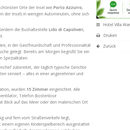
schönsten Orte der Insel wie
Porto Azzurro
,
n der Insel) in wenigen Autominuten, ohne sich
Hotel Villa Wa
ßerdem die Bushaltestelle
Lido di Capoliveri
,
Druken
t.
äre, in der Gastfreundschaft und Professionalität
Zurück
Küche gelegt. Bereits am Morgen begrüßt Sie ein
 Spezialitäten.
ef zubereitet, der täglich typische Gerichte
äten serviert – alles in einer angenehmen und
tation, wurden
15 Zimmer
eingerichtet. Alle
entilator, Telefon (kostenlose
it Blick auf das Meer oder den malerischen Ort
hig und fern vom Straßenverkehr liegt,
t einem eigenen Kinderspielbereich ausgestattet