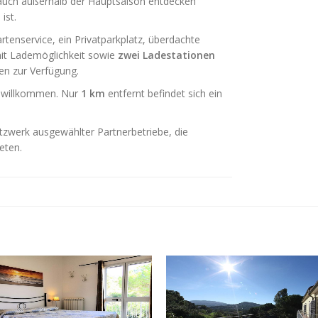
ba auch außerhalb der Hauptsaison entdecken
t
ist.
tenservice, ein Privatparkplatz, überdachte
mit Lademöglichkeit sowie
zwei Ladestationen
en zur Verfügung.
ch willkommen. Nur
1 km
entfernt befindet sich ein
tzwerk ausgewählter Partnerbetriebe, die
eten.