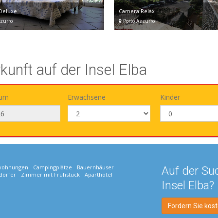
Deluxe
Camera Relax
zurro
Porto Azzurro
rkunft auf der Insel Elba
tum
Erwachsene
Kinder
wohnungen
Campingplätze
Bauernhäuser
Auf der Su
dörfer
Zimmer mit Frühstück
Aparthotel
Insel Elba?
Fordern Sie kos