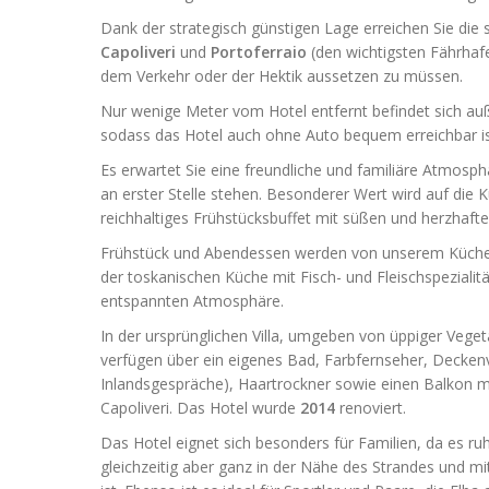
Dank der strategisch günstigen Lage erreichen Sie die 
Capoliveri
und
Portoferraio
(den wichtigsten Fährhafe
dem Verkehr oder der Hektik aussetzen zu müssen.
Nur wenige Meter vom Hotel entfernt befindet sich au
sodass das Hotel auch ohne Auto bequem erreichbar is
Es erwartet Sie eine freundliche und familiäre Atmosph
an erster Stelle stehen. Besonderer Wert wird auf die 
reichhaltiges Frühstücksbuffet mit süßen und herzhaften
Frühstück und Abendessen werden von unserem Küchench
der toskanischen Küche mit Fisch- und Fleischspezialit
entspannten Atmosphäre.
In der ursprünglichen Villa, umgeben von üppiger Vege
verfügen über ein eigenes Bad, Farbfernseher, Deckenv
Inlandsgespräche), Haartrockner sowie einen Balkon m
Capoliveri. Das Hotel wurde
2014
renoviert.
Das Hotel eignet sich besonders für Familien, da es ru
gleichzeitig aber ganz in der Nähe des Strandes und mi