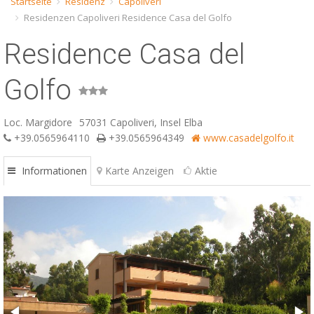
Startseite
Residenz
Capoliveri
Residenzen Capoliveri Residence Casa del Golfo
ESP
Residence Casa del
SLO
Golfo
Loc. Margidore
57031 Capoliveri, Insel Elba
+39.0565964110
+39.0565964349
www.casadelgolfo.it
Informationen
Karte Anzeigen
Aktie