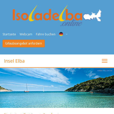
Startseite
Webcam
Fähre buchen
Urlaubsangebot anfordern
ITA
ENG
Insel Elba
toggl
DEU
NED
FRA
PYC
DAN