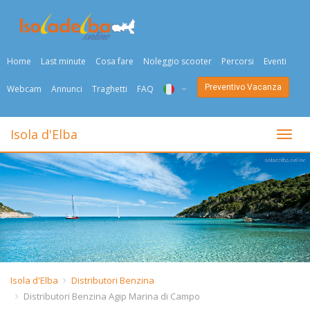
Home
Last minute
Cosa fare
Noleggio scooter
Percorsi
Eventi
Preventivo Vacanza
Webcam
Annunci
Traghetti
FAQ
ITA
Isola d'Elba
Togli
ENG
DEU
NED
FRA
PYC
Isola d'Elba
Distributori Benzina
Distributori Benzina Agip Marina di Campo
DAN