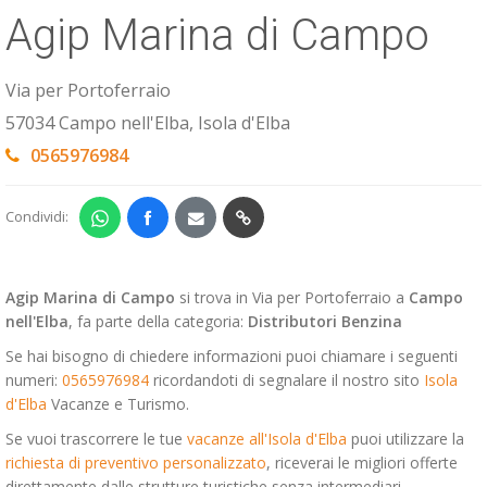
Agip Marina di Campo
ESP
SLO
Via per Portoferraio
57034 Campo nell'Elba, Isola d'Elba
0565976984
Condividi:
Agip Marina di Campo
si trova in Via per Portoferraio a
Campo
nell'Elba
, fa parte della categoria:
Distributori Benzina
Se hai bisogno di chiedere informazioni puoi chiamare i seguenti
numeri:
0565976984
ricordandoti di segnalare il nostro sito
Isola
d'Elba
Vacanze e Turismo.
Se vuoi trascorrere le tue
vacanze all'Isola d'Elba
puoi utilizzare la
richiesta di preventivo personalizzato
, riceverai le migliori offerte
direttamente dalle strutture turistiche senza intermediari.