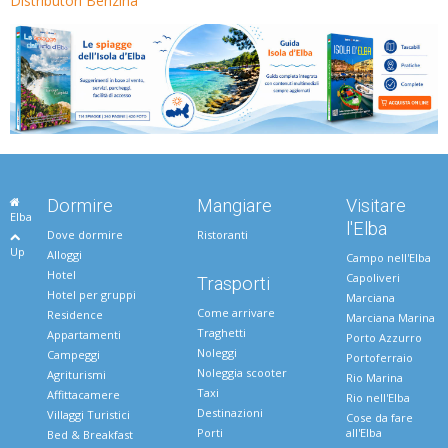
Distributori Benzina
Dormire
Mangiare
Visitare
Elba
l'Elba
Dove dormire
Ristoranti
Up
Alloggi
Campo nell'Elba
Hotel
Capoliveri
Trasporti
Hotel per gruppi
Marciana
Come arrivare
Residence
Marciana Marina
Traghetti
Appartamenti
Porto Azzurro
Noleggi
Campeggi
Portoferraio
Noleggia scooter
Agriturismi
Rio Marina
Taxi
Affittacamere
Rio nell'Elba
Destinazioni
Villaggi Turistici
Cose da fare
Porti
all'Elba
Bed & Breakfast