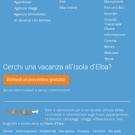
Voli
Monumenti
Aparthotel
Elba online
Percorsi Bici
Agenzie Viaggi
Itinerari
Agenzie immobiliari
Grande
In vacanza con animali
Traversata
Elbana
Informazioni
Cinema
Meteo
Webcam
Storia
Cerchi una vacanza all'Isola d'Elba?
Richiedi un preventivo gratuito!
Senza intermediari e senza commissioni!
Tutte le informazioni per le tue vacanza all'Isola d'Elba
,
recensioni e informazioni sugli hotel, appartamenti,
residence, campeggi, villaggi, affittacamere, voli,
traghetti e molto altro sull'
Isola d'Elba
!
Home
Informazioni
Pubblicità
Chi siamo
Privacy
Termini
Siti web