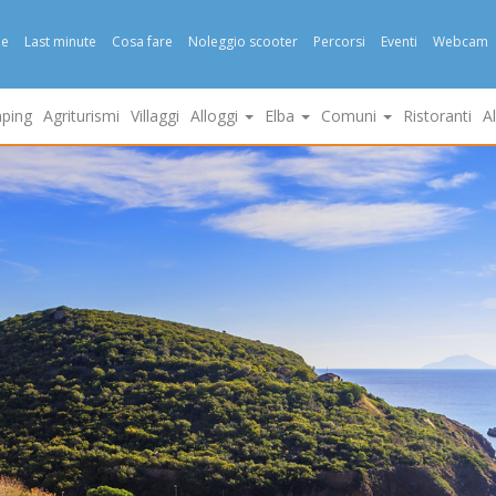
e
Last minute
Cosa fare
Noleggio scooter
Percorsi
Eventi
Webcam
ping
Agriturismi
Villaggi
Alloggi
Elba
Comuni
Ristoranti
A