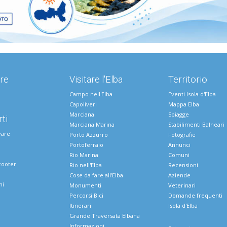
re
Visitare l'Elba
Territorio
Campo nell'Elba
Eventi Isola d'Elba
Capoliveri
Mappa Elba
Marciana
Spiagge
ti
Marciana Marina
Stabilimenti Balneari
vare
Porto Azzurro
Fotografie
Portoferraio
Annunci
Rio Marina
Comuni
cooter
Rio nell'Elba
Recensioni
Cose da fare all'Elba
Aziende
ni
Monumenti
Veterinari
Percorsi Bici
Domande frequenti
Itinerari
Isola d'Elba
e
Grande Traversata Elbana
Informazioni