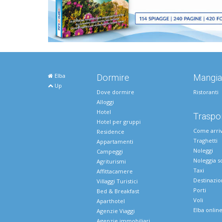
Elba
Dormire
Mangia
Up
Dove dormire
Ristoranti
Alloggi
Hotel
Traspor
Hotel per gruppi
Come arri
Residence
Traghetti
Appartamenti
Noleggi
Campeggi
Noleggia s
Agriturismi
Taxi
Affittacamere
Destinazio
Villaggi Turistici
Porti
Bed & Breakfast
Voli
Aparthotel
Elba onlin
Agenzie Viaggi
Agenzie immobiliari