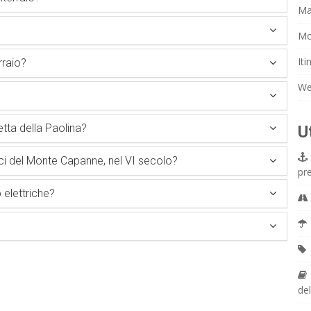
Ma
Mo
Iti
rraio?
We
tta della Paolina?
U
ici del Monte Capanne, nel VI secolo?
pr
 elettriche?
del