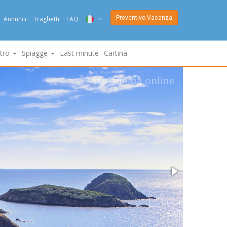
Preventivo Vacanza
Annunci
Traghetti
FAQ
ITA
ltro
Spiagge
Last minute
Cartina
ENG
DEU
NED
FRA
PYC
DAN
ESP
SLO