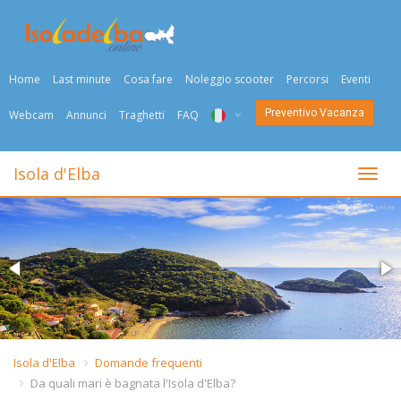
Home
Last minute
Cosa fare
Noleggio scooter
Percorsi
Eventi
Preventivo Vacanza
Webcam
Annunci
Traghetti
FAQ
ITA
Isola d'Elba
Togli
ENG
DEU
NED
FRA
PYC
Isola d'Elba
Domande frequenti
Da quali mari è bagnata l'Isola d'Elba?
DAN