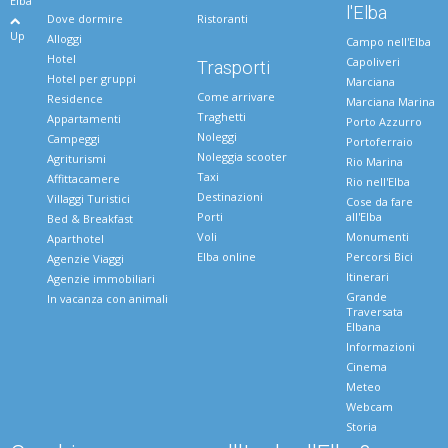
Elba
l'Elba
Dove dormire
Ristoranti
Up
Alloggi
Campo nell'Elba
Hotel
Capoliveri
Trasporti
Hotel per gruppi
Marciana
Come arrivare
Residence
Marciana Marina
Traghetti
Appartamenti
Porto Azzurro
Noleggi
Campeggi
Portoferraio
Noleggia scooter
Agriturismi
Rio Marina
Taxi
Affittacamere
Rio nell'Elba
Destinazioni
Villaggi Turistici
Cose da fare
Porti
all'Elba
Bed & Breakfast
Voli
Monumenti
Aparthotel
Elba online
Percorsi Bici
Agenzie Viaggi
Itinerari
Agenzie immobiliari
Grande
In vacanza con animali
Traversata
Elbana
Informazioni
Cinema
Meteo
Webcam
Storia