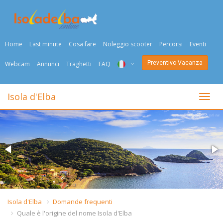
Home
Last minute
Cosa fare
Noleggio scooter
Percorsi
Eventi
Preventivo Vacanza
Webcam
Annunci
Traghetti
FAQ
ITA
Isola d'Elba
Togli
ENG
DEU
NED
FRA
PYC
Isola d'Elba
Domande frequenti
Quale è l'origine del nome Isola d'Elba
DAN