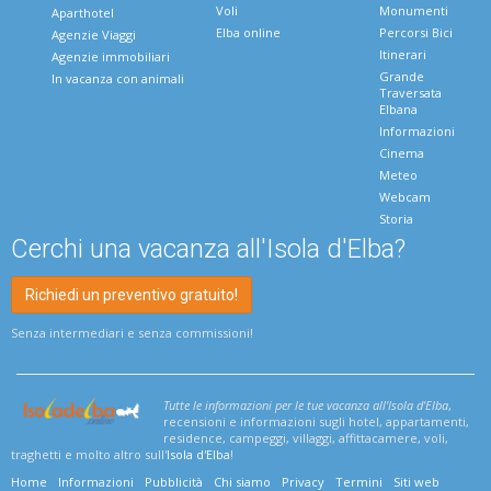
Voli
Monumenti
Aparthotel
Elba online
Percorsi Bici
Agenzie Viaggi
Itinerari
Agenzie immobiliari
Grande
In vacanza con animali
Traversata
Elbana
Informazioni
Cinema
Meteo
Webcam
Storia
Cerchi una vacanza all'Isola d'Elba?
Richiedi un preventivo gratuito!
Senza intermediari e senza commissioni!
Tutte le informazioni per le tue vacanza all'Isola d'Elba
,
recensioni e informazioni sugli hotel, appartamenti,
residence, campeggi, villaggi, affittacamere, voli,
traghetti e molto altro sull'
Isola d'Elba
!
Home
Informazioni
Pubblicità
Chi siamo
Privacy
Termini
Siti web