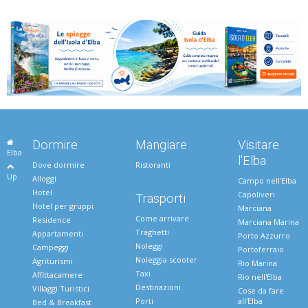
Dormire
Mangiare
Visitare
Elba
l'Elba
Dove dormire
Ristoranti
Up
Alloggi
Campo nell'Elba
Hotel
Capoliveri
Trasporti
Hotel per gruppi
Marciana
Come arrivare
Residence
Marciana Marina
Traghetti
Appartamenti
Porto Azzurro
Noleggi
Campeggi
Portoferraio
Noleggia scooter
Agriturismi
Rio Marina
Taxi
Affittacamere
Rio nell'Elba
Destinazioni
Villaggi Turistici
Cose da fare
Porti
all'Elba
Bed & Breakfast