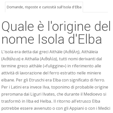
ESP
Domande, risposte e curiosità sull'Isola d'Elba
SLO
Quale è l'origine del
nome Isola d'Elba
L'isola era detta dai greci Aithàle (Αιθάλη), Aithàleia
(Αιθάλεια) e Aithalìa (Αιθαλία), tutti nomi derivanti dal
termine greco aithàle («fuliggine») in riferimento alle
attività di lavorazione del ferro estratto nelle miniere
elbane. Per gli Etruschi era Elba con significato di ferro.
Per i Latini era invece Ilva, toponimo di probabile origine
preromana dai Liguri Ilvates, che durante il Medioevo si
trasformò in Ilba ed Helba.. Il ritorno all'etrusco Elba
potrebbe essere avvenuto o con gli Appiani o con i Medici