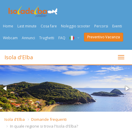
Home
Last minute
Cosa fare
Noleggio scooter
Percorsi
Eventi
Preventivo Vacanza
Webcam
Annunci
Traghetti
FAQ
ITA
Isola d'Elba
Togli
ENG
DEU
NED
FRA
PYC
Isola d'Elba
Domande frequenti
In quale regione si trova l'Isola d'Elba?
DAN