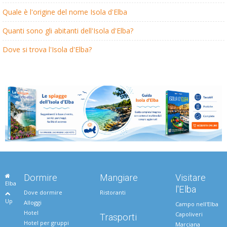
Quale è l'origine del nome Isola d'Elba
Quanti sono gli abitanti dell'Isola d'Elba?
Dove si trova l'Isola d'Elba?
Dormire
Mangiare
Visitare
Elba
l'Elba
Dove dormire
Ristoranti
Up
Alloggi
Campo nell'Elba
Hotel
Capoliveri
Trasporti
Hotel per gruppi
Marciana