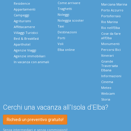
Come arrivare
Residence
Marciana Marina
Traghetti
Appartamenti
Porto Azzurro
Noleggi
Campeggi
Portoferraio
Noleggia scooter
Agriturismi
Rio Marina
Taxi
Affittacamere
Rio nell'Elba
Destinazioni
Villaggi Turistici
Cose da fare
Porti
all'Elba
Bed & Breakfast
Voli
Monumenti
Aparthotel
Elba online
Percorsi Bici
Agenzie Viaggi
Itinerari
Agenzie immobiliari
Grande
In vacanza con animali
Traversata
Elbana
Informazioni
Cinema
Meteo
Webcam
Storia
Cerchi una vacanza all'Isola d'Elba?
Richiedi un preventivo gratuito!
Senza intermediari e senza commissioni!