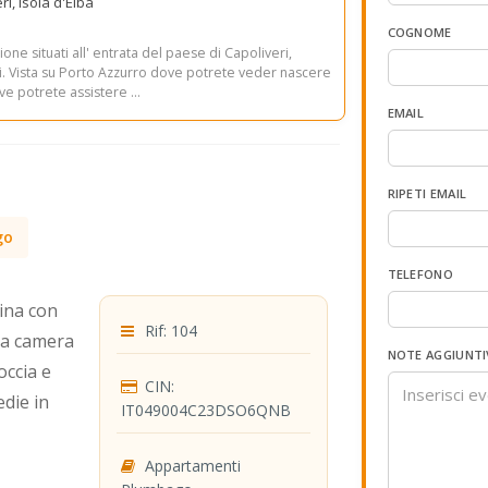
ri, Isola d'Elba
COGNOME
ne situati all' entrata del paese di Capoliveri,
uti. Vista su Porto Azzurro dove potrete veder nascere
ve potrete assistere ...
EMAIL
RIPETI EMAIL
go
TELEFONO
ina con
Rif: 104
da camera
NOTE AGGIUNTI
occia e
CIN:
die in
IT049004C23DSO6QNB
Appartamenti