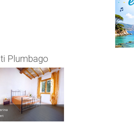
nti Plumbago
arina
eri