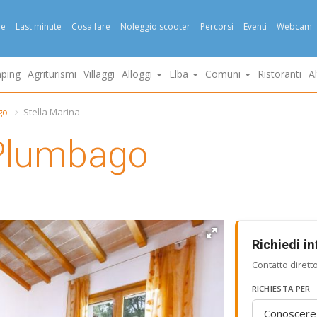
e
Last minute
Cosa fare
Noleggio scooter
Percorsi
Eventi
Webcam
ping
Agriturismi
Villaggi
Alloggi
Elba
Comuni
Ristoranti
A
go
Stella Marina
Plumbago
Richiedi i
Contatto dirett
RICHIESTA PER