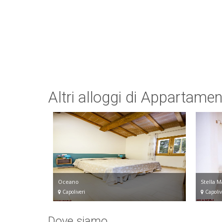
Altri alloggi di Appartame
Oceano
Stella M
Capoliveri
Capoliv
Dove siamo