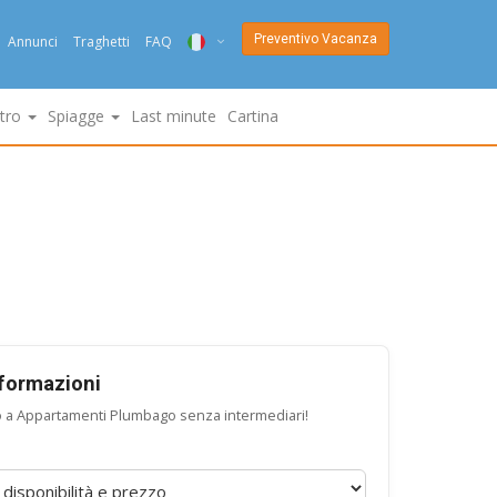
Preventivo Vacanza
Annunci
Traghetti
FAQ
ITA
ltro
Spiagge
Last minute
Cartina
ENG
DEU
NED
FRA
PYC
DAN
nformazioni
o a Appartamenti Plumbago senza intermediari!
ESP
SLO