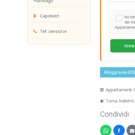
Plumbago
Capoliveri
Ho lett
dei mi
Appartamen
Tel:
3391632124
Alloggi Isola d'E
Appartamenti
Torna Indietro
Condividi