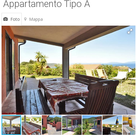
Appartamento Tipo A
ESP
Foto
Mappa
SLO