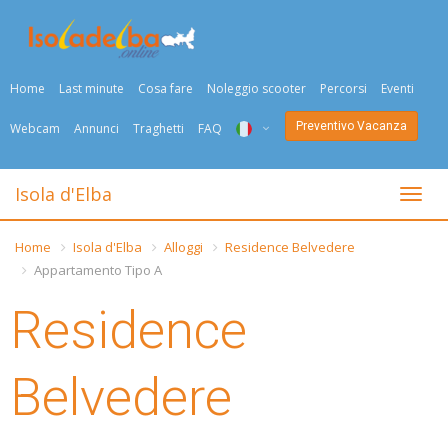
Home
Last minute
Cosa fare
Noleggio scooter
Percorsi
Eventi
Preventivo Vacanza
Webcam
Annunci
Traghetti
FAQ
ITA
Isola d'Elba
Togli
ENG
Home
Isola d'Elba
Alloggi
Residence Belvedere
DEU
Appartamento Tipo A
NED
Residence
FRA
Belvedere
PYC
DAN