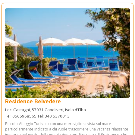
Residence Belvedere
Loc. Castagni, 57031 Capoliveri, Isola d'Elba
Tel: 0565968565 Tel: 340 5370013
Piccolo Villaggio Turistico con una meravigliosa vista sul mare
particolarmente indicato a chi vuole trascorrere una vacanza rilassante
immerso nel verde della vegetazione mediterranea. Il Residence, che