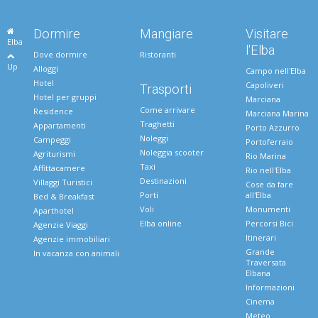
Dormire
Mangiare
Visitare
Elba
l'Elba
Dove dormire
Ristoranti
Up
Alloggi
Campo nell'Elba
Hotel
Capoliveri
Trasporti
Hotel per gruppi
Marciana
Come arrivare
Residence
Marciana Marina
Traghetti
Appartamenti
Porto Azzurro
Noleggi
Campeggi
Portoferraio
Noleggia scooter
Agriturismi
Rio Marina
Taxi
Affittacamere
Rio nell'Elba
Destinazioni
Villaggi Turistici
Cose da fare
Porti
all'Elba
Bed & Breakfast
Voli
Monumenti
Aparthotel
Elba online
Percorsi Bici
Agenzie Viaggi
Itinerari
Agenzie immobiliari
Grande
In vacanza con animali
Traversata
Elbana
Informazioni
Cinema
Meteo