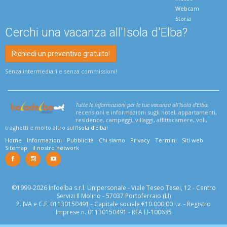
Webcam
Storia
Cerchi una vacanza all'Isola d'Elba?
Richiedi un preventivo gratuito!
Senza intermediari e senza commissioni!
Tutte le informazioni per le tue vacanza all'Isola d'Elba
,
recensioni e informazioni sugli hotel, appartamenti,
residence, campeggi, villaggi, affittacamere, voli,
traghetti e molto altro sull'
Isola d'Elba
!
Home
Informazioni
Pubblicità
Chi siamo
Privacy
Termini
Siti web
Sitemap
il nostro network
©1999-2026 Infoelba s.r.l. Unipersonale - Viale Teseo Tesei, 12 - Centro
Servizi Il Molino - 57037 Portoferraio (LI)
P. IVA e C.F. 01130150491 - Capitale sociale €10.000,00 i.v. - Registro
Imprese n. 01130150491 - REA LI-100635