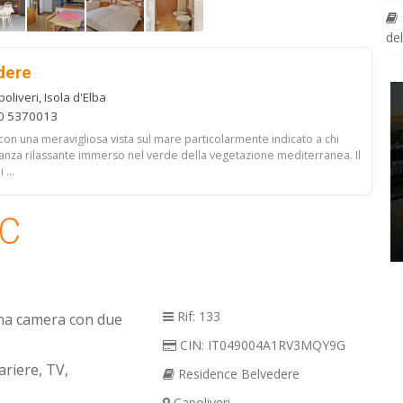
del
dere
liveri, Isola d'Elba
40 5370013
o con una meravigliosa vista sul mare particolarmente indicato a chi
anza rilassante immerso nel verde della vegetazione mediterranea. Il
...
 C
Rif: 133
na camera con due
CIN: IT049004A1RV3MQY9G
ariere, TV,
Residence Belvedere
Capoliveri