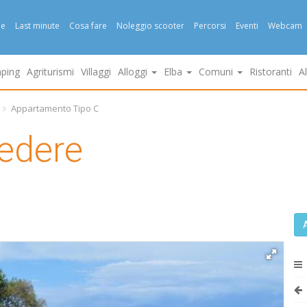
e
Last minute
Cosa fare
Noleggio scooter
Percorsi
Eventi
Webcam
ping
Agriturismi
Villaggi
Alloggi
Elba
Comuni
Ristoranti
A
Appartamento Tipo C
edere
A