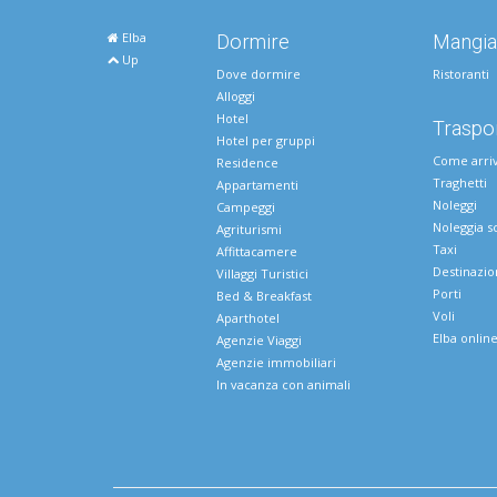
Elba
Dormire
Mangia
Up
Dove dormire
Ristoranti
Alloggi
Hotel
Traspor
Hotel per gruppi
Come arri
Residence
Traghetti
Appartamenti
Noleggi
Campeggi
Noleggia s
Agriturismi
Taxi
Affittacamere
Destinazio
Villaggi Turistici
Porti
Bed & Breakfast
Voli
Aparthotel
Elba onlin
Agenzie Viaggi
Agenzie immobiliari
In vacanza con animali