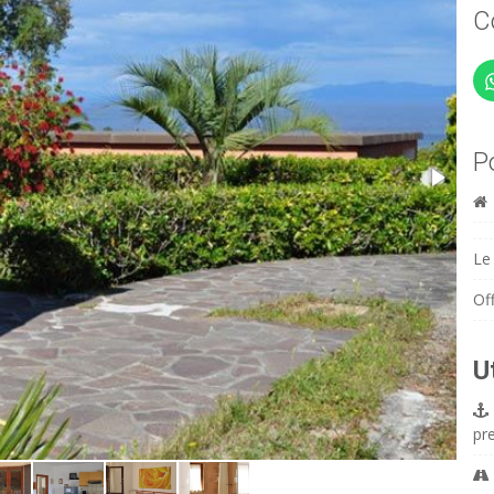
C
P
Le 
Off
U
pr