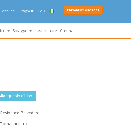
Preventivo Vacanza
Annunci
Traghetti
FAQ
ITA
ltro
Spiagge
Last minute
Cartina
ENG
DEU
NED
FRA
PYC
lloggi Isola d'Elba
DAN
ESP
Residence Belvedere
Torna Indietro
SLO