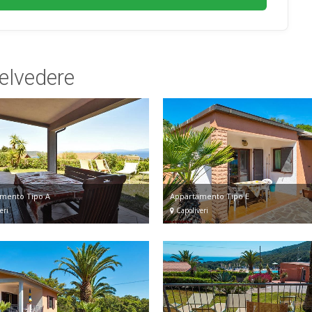
Belvedere
mento Tipo A
Appartamento Tipo E
eri
Capoliveri