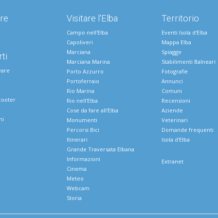
re
Visitare l'Elba
Territorio
Campo nell'Elba
Eventi Isola d'Elba
Capoliveri
Mappa Elba
Marciana
Spiagge
ti
Marciana Marina
Stabilimenti Balneari
vare
Porto Azzurro
Fotografie
Portoferraio
Annunci
Rio Marina
Comuni
cooter
Rio nell'Elba
Recensioni
Cose da fare all'Elba
Aziende
ni
Monumenti
Veterinari
Percorsi Bici
Domande frequenti
Itinerari
Isola d'Elba
e
Grande Traversata Elbana
Informazioni
Extranet
Cinema
Meteo
Webcam
Storia