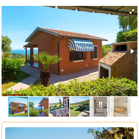
ESP
SLO