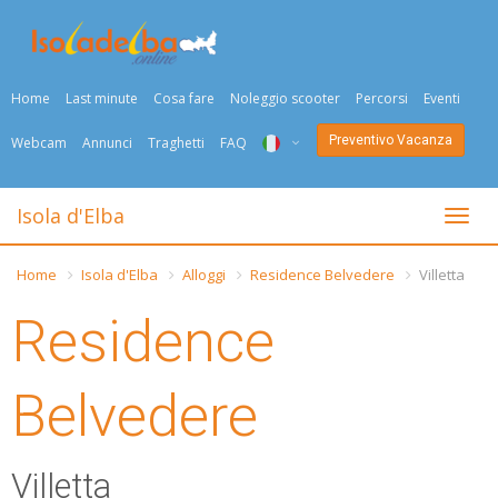
Home
Last minute
Cosa fare
Noleggio scooter
Percorsi
Eventi
Preventivo Vacanza
Webcam
Annunci
Traghetti
FAQ
ITA
Isola d'Elba
Togli
ENG
Home
Isola d'Elba
Alloggi
Residence Belvedere
Villetta
DEU
Residence
NED
FRA
Belvedere
PYC
Villetta
DAN