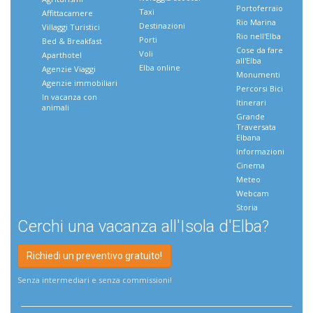
Portoferraio
Taxi
Affittacamere
Rio Marina
Destinazioni
Villaggi Turistici
Rio nell'Elba
Porti
Bed & Breakfast
Cose da fare
Voli
Aparthotel
all'Elba
Elba online
Agenzie Viaggi
Monumenti
Agenzie immobiliari
Percorsi Bici
In vacanza con
Itinerari
animali
Grande
Traversata
Elbana
Informazioni
Cinema
Meteo
Webcam
Storia
Cerchi una vacanza all'Isola d'Elba?
Richiedi un preventivo gratuito!
Senza intermediari e senza commissioni!