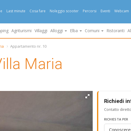
e
Last minute
Cosa fare
Noleggio scooter
Percorsi
Eventi
Webcam
ping
Agriturismi
Villaggi
Alloggi
Elba
Comuni
Ristoranti
A
ria
Appartamento nr. 10
illa Maria
Richiedi i
Contatto dirett
RICHIESTA PER