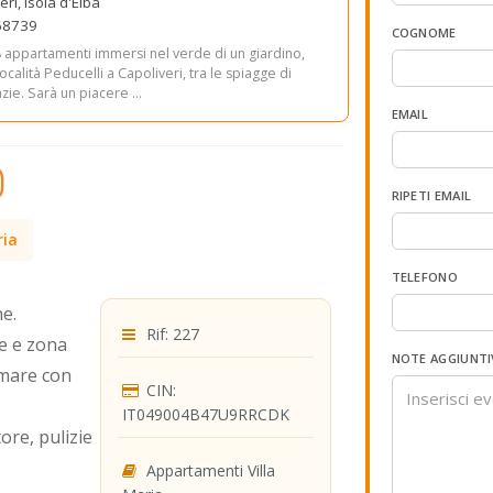
ri, Isola d'Elba
968739
COGNOME
8 appartamenti immersi nel verde di un giardino,
località Peducelli a Capoliveri, tra le spiagge di
e. Sarà un piacere ...
EMAIL
0
RIPETI EMAIL
ria
TELEFONO
e.
Rif: 227
e e zona
NOTE AGGIUNTI
 mare con
CIN:
IT049004B47U9RRCDK
ore, pulizie
Appartamenti Villa