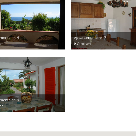
mento nr. 4
Appartamento nr. 7
eri
Capoliveri
mento nr. 8
eri