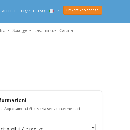
Preventivo Vacanza
Annunci
Traghetti
FAQ
ITA
ltro
Spiagge
Last minute
Cartina
ENG
DEU
NED
FRA
PYC
DAN
nformazioni
o a Appartamenti Villa Maria senza intermediari!
ESP
SLO