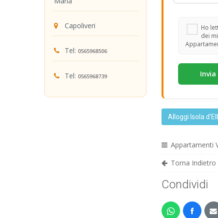
Maria
Capoliveri
Ho lett
dei mi
Appartament
Tel:
0565968506
Tel:
0565968739
Alloggi Isola d'E
Appartamenti V
Torna Indietro
Condividi