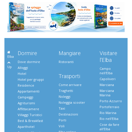
Dormire
Mangiare
Visitare
Elba
l'Elba
Dove dormire
Ristoranti
Up
Alloggi
Campo
nell'Elba
Hotel
Trasporti
Capoliveri
Hotel per gruppi
Come arrivare
Marciana
Residence
Traghetti
Marciana
Appartamenti
Marina
Noleggi
Campeggi
Porto Azzurro
Noleggia scooter
Agriturismi
Portoferraio
Taxi
Affittacamere
Rio Marina
Destinazioni
Villaggi Turistici
Rio nell'Elba
Porti
Bed & Breakfast
Cose da fare
Voli
Aparthotel
all'Elba
Elba online