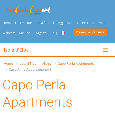
Home
Last minute
Cosa fare
Noleggio scooter
Percorsi
Eventi
Preventivo Vacanza
Webcam
Annunci
Traghetti
FAQ
ITA
Isola d'Elba
Togli
ENG
Home
Isola d'Elba
Alloggi
Capo Perla Apartments
DEU
Casa Anna Appartamento 3
NED
Capo Perla
FRA
Apartments
PYC
DAN