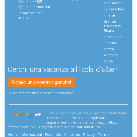
Agenzie Viaggi
Monumenti
Agenzie immobiliari
Percorsi Bici
In vacanza con
Itinerari
animali
Grande
Traversata
Elbana
Informazioni
Cinema
Meteo
Webcam
Storia
Cerchi una vacanza all'Isola d'Elba?
Richiedi un preventivo gratuito!
Senza intermediari e senza commissioni!
Tutte le informazioni per le tue vacanza all'Isola d'Elba
,
recensioni e informazioni sugli hotel,
appartamenti, residence, campeggi, villaggi,
affittacamere, voli, traghetti e molto altro sull'
Isola d'Elba
!
Home
Informazioni
Pubblicità
Chi siamo
Privacy
Termini