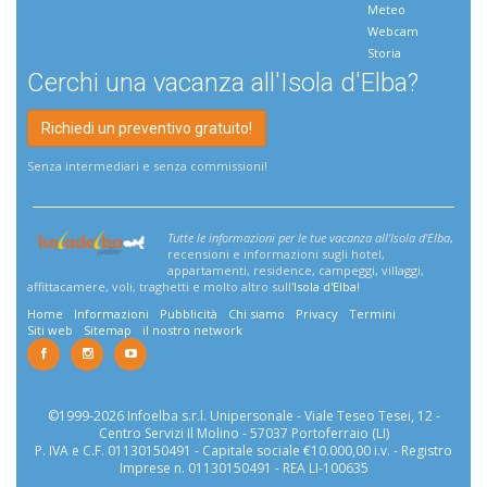
Meteo
Webcam
Storia
Cerchi una vacanza all'Isola d'Elba?
Richiedi un preventivo gratuito!
Senza intermediari e senza commissioni!
Tutte le informazioni per le tue vacanza all'Isola d'Elba
,
recensioni e informazioni sugli hotel,
appartamenti, residence, campeggi, villaggi,
affittacamere, voli, traghetti e molto altro sull'
Isola d'Elba
!
Home
Informazioni
Pubblicità
Chi siamo
Privacy
Termini
Siti web
Sitemap
il nostro network
©1999-2026 Infoelba s.r.l. Unipersonale - Viale Teseo Tesei, 12 -
Centro Servizi Il Molino - 57037 Portoferraio (LI)
P. IVA e C.F. 01130150491 - Capitale sociale €10.000,00 i.v. - Registro
Imprese n. 01130150491 - REA LI-100635