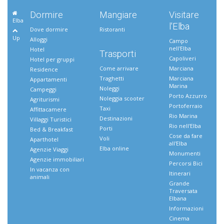
Dormire
Mangiare
Visitare
Elba
l'Elba
Dove dormire
Ristoranti
Up
Alloggi
Campo
nell'Elba
Hotel
Trasporti
Capoliveri
Hotel per gruppi
Come arrivare
Marciana
Residence
Traghetti
Marciana
Appartamenti
Marina
Noleggi
Campeggi
Porto Azzurro
Noleggia scooter
Agriturismi
Portoferraio
Taxi
Affittacamere
Rio Marina
Destinazioni
Villaggi Turistici
Rio nell'Elba
Porti
Bed & Breakfast
Cose da fare
Voli
Aparthotel
all'Elba
Elba online
Agenzie Viaggi
Monumenti
Agenzie immobiliari
Percorsi Bici
In vacanza con
Itinerari
animali
Grande
Traversata
Elbana
Informazioni
Cinema