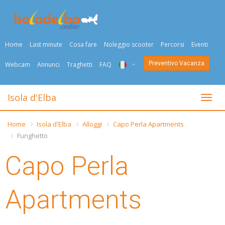
Home
Last minute
Cosa fare
Noleggio scooter
Percorsi
Eventi
Preventivo Vacanza
Webcam
Annunci
Traghetti
FAQ
ITA
Isola d'Elba
Togli
ENG
Home
Isola d'Elba
Alloggi
Capo Perla Apartments
DEU
Funghetto
NED
Capo Perla
FRA
Apartments
PYC
DAN