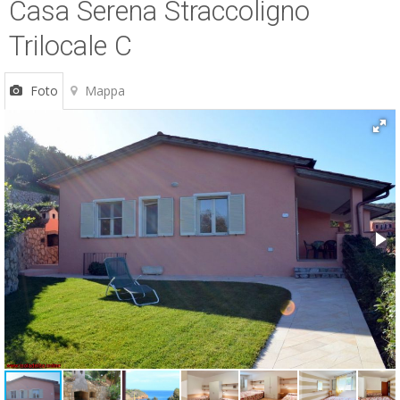
Casa Serena Straccoligno
ESP
Trilocale C
SLO
Foto
Mappa