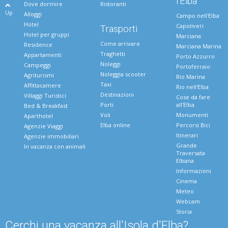
l'Elba
Dove dormire
Ristoranti
Up
Alloggi
Campo nell'Elba
Hotel
Capoliveri
Trasporti
Hotel per gruppi
Marciana
Come arrivare
Residence
Marciana Marina
Traghetti
Appartamenti
Porto Azzurro
Noleggi
Campeggi
Portoferraio
Noleggia scooter
Agriturismi
Rio Marina
Taxi
Affittacamere
Rio nell'Elba
Destinazioni
Villaggi Turistici
Cose da fare
Porti
all'Elba
Bed & Breakfast
Voli
Monumenti
Aparthotel
Elba online
Percorsi Bici
Agenzie Viaggi
Itinerari
Agenzie immobiliari
Grande
In vacanza con animali
Traversata
Elbana
Informazioni
Cinema
Meteo
Webcam
Storia
Cerchi una vacanza all'Isola d'Elba?