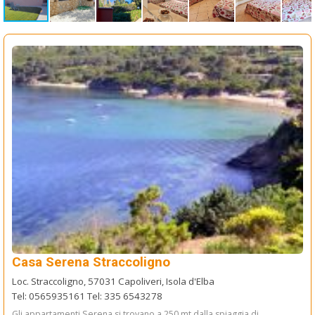
Casa Serena Straccoligno
Loc. Straccoligno, 57031 Capoliveri, Isola d'Elba
Tel: 0565935161 Tel: 335 6543278
Gli appartamenti Serena si trovano a 250 mt dalla spiaggia di