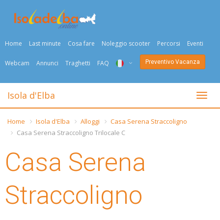
Home
Last minute
Cosa fare
Noleggio scooter
Percorsi
Eventi
Preventivo Vacanza
Webcam
Annunci
Traghetti
FAQ
ITA
Isola d'Elba
Togli
ENG
Home
Isola d'Elba
Alloggi
Casa Serena Straccoligno
DEU
Casa Serena Straccoligno Trilocale C
NED
Casa Serena
FRA
Straccoligno
PYC
DAN