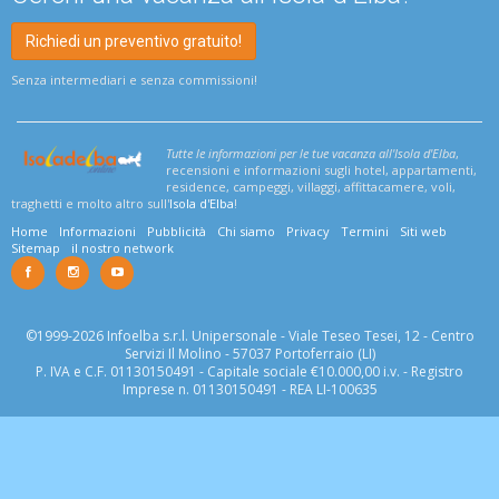
Richiedi un preventivo gratuito!
Senza intermediari e senza commissioni!
Tutte le informazioni per le tue vacanza all'Isola d'Elba
,
recensioni e informazioni sugli hotel, appartamenti,
residence, campeggi, villaggi, affittacamere, voli,
traghetti e molto altro sull'
Isola d'Elba
!
Home
Informazioni
Pubblicità
Chi siamo
Privacy
Termini
Siti web
Sitemap
il nostro network
©1999-2026 Infoelba s.r.l. Unipersonale - Viale Teseo Tesei, 12 - Centro
Servizi Il Molino - 57037 Portoferraio (LI)
P. IVA e C.F. 01130150491 - Capitale sociale €10.000,00 i.v. - Registro
Imprese n. 01130150491 - REA LI-100635