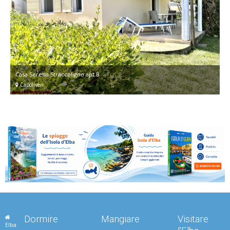
Casa Serena Straccoligno apt.B
Capoliveri
Dormire
Mangiare
Visitare
Elba