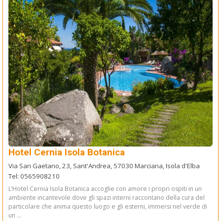
Hotel Cernia Isola Botanica
Via San Gaetano, 23, Sant'Andrea, 57030 Marciana, Isola d'Elba
Tel: 0565908210
L’Hotel Cernia Isola Botanica accoglie con amore i propri ospiti in un
ambiente incantevole dove gli spazi interni raccontano della cura del
particolare che anima questo luogo e gli esterni, immersi nel verde di
un ...