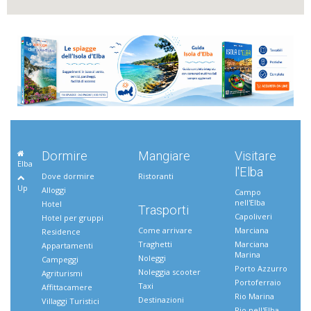
Dormire
Mangiare
Visitare
Elba
l'Elba
Dove dormire
Ristoranti
Up
Alloggi
Campo
nell'Elba
Hotel
Trasporti
Capoliveri
Hotel per gruppi
Come arrivare
Marciana
Residence
Traghetti
Marciana
Appartamenti
Marina
Noleggi
Campeggi
Porto Azzurro
Noleggia scooter
Agriturismi
Portoferraio
Taxi
Affittacamere
Rio Marina
Destinazioni
Villaggi Turistici
Rio nell'Elba