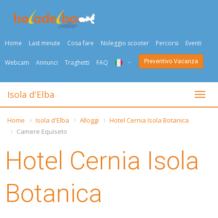
Home
Last minute
Cosa fare
Noleggio scooter
Percorsi
Eventi
Preventivo Vacanza
Webcam
Annunci
Traghetti
FAQ
ITA
Isola d'Elba
Togli
ENG
Home
Isola d'Elba
Alloggi
Hotel Cernia Isola Botanica
DEU
Camere Equiseto
NED
Hotel Cernia Isola
FRA
Botanica
PYC
DAN