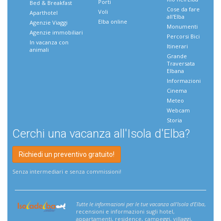
Porti
Bed & Breakfast
Cose da fare
Voli
Aparthotel
all'Elba
Elba online
Agenzie Viaggi
Monumenti
Agenzie immobiliari
Percorsi Bici
In vacanza con
Itinerari
animali
Grande
Traversata
Elbana
Informazioni
Cinema
Meteo
Webcam
Storia
Cerchi una vacanza all'Isola d'Elba?
Richiedi un preventivo gratuito!
Senza intermediari e senza commissioni!
Tutte le informazioni per le tue vacanza all'Isola d'Elba
,
recensioni e informazioni sugli hotel,
appartamenti, residence, campeggi, villaggi,