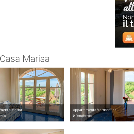
o Casa Marisa
mento Merlot
Appartamento Vermentino
raio
Portoferraio