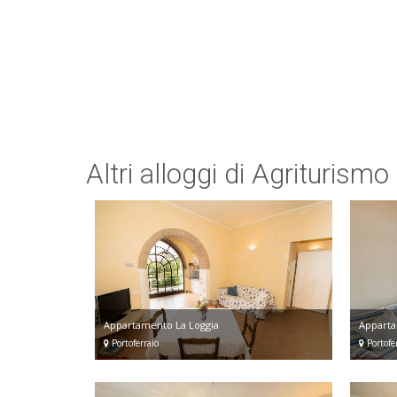
Altri alloggi di Agriturism
Appartamento La Loggia
Apparta
Portoferraio
Portofer