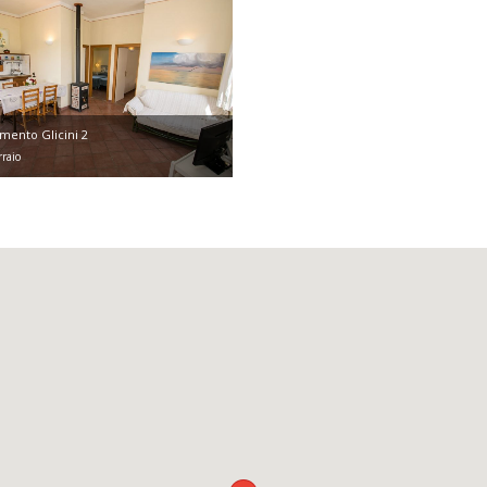
mento Glicini 2
raio