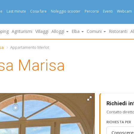
e
Last minute
Cosa fare
Noleggio scooter
Percorsi
Eventi
Webcam
ping
Agriturismi
Villaggi
Alloggi
Elba
Comuni
Ristoranti
A
sa
Appartamento Merlot
sa Marisa
Richiedi i
Contatto dirett
RICHIESTA PER