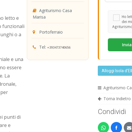
Agriturismo Casa
Marisa
Ho lett
o letto e
dei mi
 funzionali
Agriturismo
Portoferraio
lunghi o a
Tel:
+393473740656
iale e una
ono essere
Alloggi Isola d'E
e. La
dronale,
Agriturismo Ca
 per
Torna Indietro
Condividi
i punti di
are e