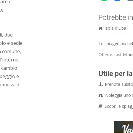
are i
te.
Potrebbe in
Isola d'Elba
i, due
olo e sedie
Le spiagge più bell
in comune,
Offerte Last Minut
l’interno
n cambio
Utile per l
mpeggio e
ammessi di
Prenota subito 
Noleggia uno sc
Scopri le spiag