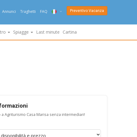
Preventivo Vacanza
Annunci
Traghetti
FAQ
ITA
ltro
Spiagge
Last minute
Cartina
ENG
DEU
NED
FRA
PYC
DAN
nformazioni
o a Agriturismo Casa Marisa senza intermediari!
ESP
SLO