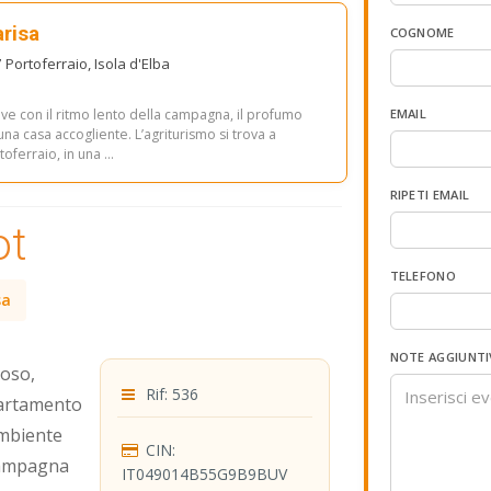
risa
COGNOME
 Portoferraio, Isola d'Elba
vive con il ritmo lento della campagna, il profumo
EMAIL
i una casa accogliente. L’agriturismo si trova a
oferraio, in una ...
RIPETI EMAIL
ot
TELEFONO
sa
NOTE AGGIUNTI
noso,
Rif: 536
partamento
ambiente
CIN:
 campagna
IT049014B55G9B9BUV