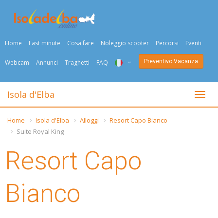
Home
Last minute
Cosa fare
Noleggio scooter
Percorsi
Eventi
Preventivo Vacanza
Webcam
Annunci
Traghetti
FAQ
ITA
Isola d'Elba
Togli
ENG
Home
Isola d'Elba
Alloggi
Resort Capo Bianco
DEU
Suite Royal King
NED
Resort Capo
FRA
Bianco
PYC
DAN