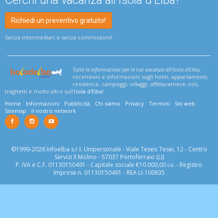
Cerchi una vacanza all'Isola d'Elba?
Richiedi un preventivo gratuito!
Senza intermediari e senza commissioni!
Tutte le informazioni per le tue vacanza all'Isola d'Elba
,
recensioni e informazioni sugli hotel, appartamenti,
residence, campeggi, villaggi, affittacamere, voli,
traghetti e molto altro sull'
Isola d'Elba
!
Home
Informazioni
Pubblicità
Chi siamo
Privacy
Termini
Siti web
Sitemap
il nostro network
©1999-2026 Infoelba s.r.l. Unipersonale - Viale Teseo Tesei, 12 - Centro
Servizi Il Molino - 57037 Portoferraio (LI)
P. IVA e C.F. 01130150491 - Capitale sociale €10.000,00 i.v. - Registro
Imprese n. 01130150491 - REA LI-100635