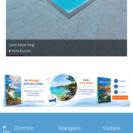
Suite Royal King
Porto Azzurro
Dormire
Mangiare
Visitare
Elba