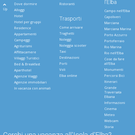
l'Elba
Dove dormire
Ristoranti
Up
Alloggi
Campo nell'Elba
Hotel
Capoliveri
Trasporti
Hotel per gruppi
Marciana
Come arrivare
Residence
Marciana Marina
Traghetti
Appartamenti
Porto Azzurro
Noleggi
Campeggi
Portoferraio
Noleggia scooter
Agriturismi
Rio Marina
Taxi
Affittacamere
Rio nell'Elba
Destinazioni
Villaggi Turistici
Cose da fare
Porti
all'Elba
Bed & Breakfast
Voli
Monumenti
Aparthotel
Elba online
Percorsi Bici
Agenzie Viaggi
Itinerari
Agenzie immobiliari
Grande
In vacanza con animali
Traversata
Elbana
Informazioni
Cinema
Meteo
Webcam
Storia