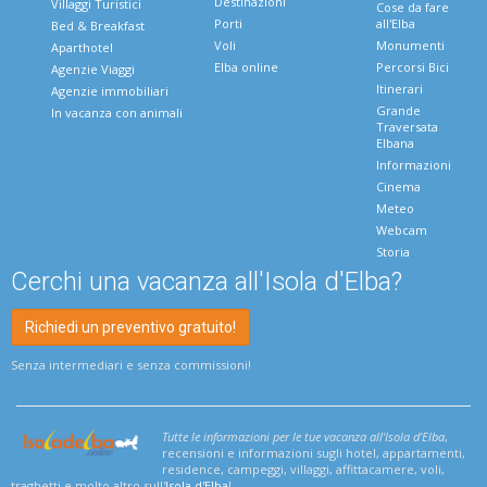
Destinazioni
Villaggi Turistici
Cose da fare
Porti
all'Elba
Bed & Breakfast
Voli
Monumenti
Aparthotel
Elba online
Percorsi Bici
Agenzie Viaggi
Itinerari
Agenzie immobiliari
Grande
In vacanza con animali
Traversata
Elbana
Informazioni
Cinema
Meteo
Webcam
Storia
Cerchi una vacanza all'Isola d'Elba?
Richiedi un preventivo gratuito!
Senza intermediari e senza commissioni!
Tutte le informazioni per le tue vacanza all'Isola d'Elba
,
recensioni e informazioni sugli hotel, appartamenti,
residence, campeggi, villaggi, affittacamere, voli,
traghetti e molto altro sull'
Isola d'Elba
!