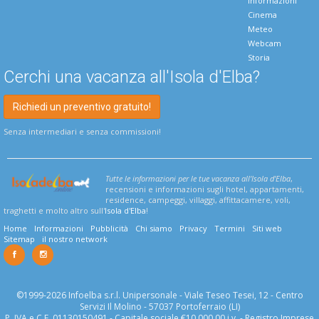
Informazioni
Cinema
Meteo
Webcam
Storia
Cerchi una vacanza all'Isola d'Elba?
Richiedi un preventivo gratuito!
Senza intermediari e senza commissioni!
Tutte le informazioni per le tue vacanza all'Isola d'Elba
,
recensioni e informazioni sugli hotel, appartamenti,
residence, campeggi, villaggi, affittacamere, voli,
traghetti e molto altro sull'
Isola d'Elba
!
Home
Informazioni
Pubblicità
Chi siamo
Privacy
Termini
Siti web
Sitemap
il nostro network
©1999-2026 Infoelba s.r.l. Unipersonale - Viale Teseo Tesei, 12 - Centro
Servizi Il Molino - 57037 Portoferraio (LI)
P. IVA e C.F. 01130150491 - Capitale sociale €10.000,00 i.v. - Registro Imprese