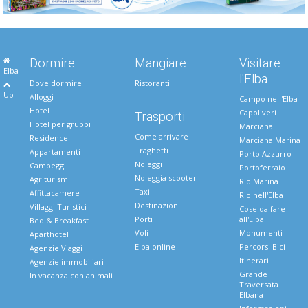
Dormire
Mangiare
Visitare
Elba
l'Elba
Dove dormire
Ristoranti
Up
Alloggi
Campo nell'Elba
Hotel
Capoliveri
Trasporti
Hotel per gruppi
Marciana
Come arrivare
Residence
Marciana Marina
Traghetti
Appartamenti
Porto Azzurro
Noleggi
Campeggi
Portoferraio
Noleggia scooter
Agriturismi
Rio Marina
Taxi
Affittacamere
Rio nell'Elba
Destinazioni
Villaggi Turistici
Cose da fare
Porti
all'Elba
Bed & Breakfast
Voli
Monumenti
Aparthotel
Elba online
Percorsi Bici
Agenzie Viaggi
Itinerari
Agenzie immobiliari
Grande
In vacanza con animali
Traversata
Elbana