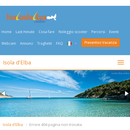
Home
Last minute
Cosa fare
Noleggio scooter
Percorsi
Eventi
Preventivo Vacanza
Webcam
Annunci
Traghetti
FAQ
ITA
Isola d'Elba
Togli
ENG
DEU
NED
FRA
PYC
Isola d'Elba
Errore 404 pagina non trovata