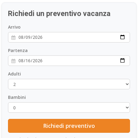
DAN
Richiedi un preventivo vacanza
ESP
SLO
Arrivo
Partenza
Adulti
Bambini